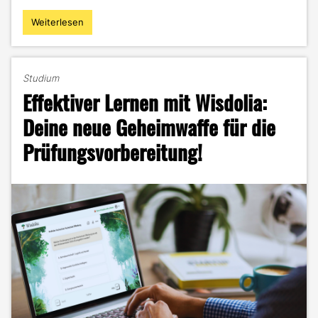
Weiterlesen
"Perplexity:
Die
KI-
Suchmaschine
Studium
für
Effektiver Lernen mit Wisdolia:
deine
effizienten
Deine neue Geheimwaffe für die
Recherchen
Prüfungsvorbereitung!
&
Faktenchecks!"