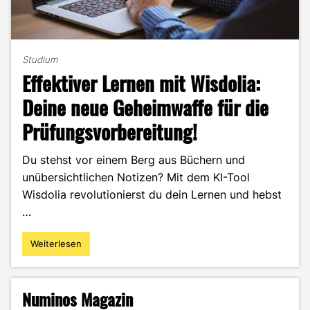
Studium
Effektiver Lernen mit Wisdolia:
Deine neue Geheimwaffe für die
Prüfungsvorbereitung!
Du stehst vor einem Berg aus Büchern und
unübersichtlichen Notizen? Mit dem KI-Tool
Wisdolia revolutionierst du dein Lernen und hebst
…
Weiterlesen
"Effektiver
Lernen
mit
Wisdolia:
Numinos Magazin
Deine