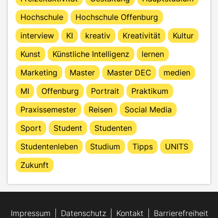
Hochschule
Hochschule Offenburg
interview
KI
kreativ
Kreativität
Kultur
Kunst
Künstliche Intelligenz
lernen
Marketing
Master
Master DEC
medien
MI
Offenburg
Portrait
Praktikum
Praxissemester
Reisen
Social Media
Sport
Student
Studenten
Studentenleben
Studium
Tipps
UNITS
Zukunft
Impressum
Datenschutz
Kontakt
Barrierefreiheit