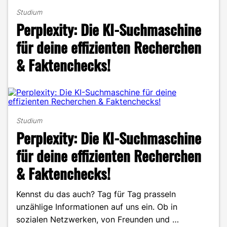
the
Studium
Life
Perplexity: Die KI-Suchmaschine
of
Marlene
für deine effizienten Recherchen
–
& Faktenchecks!
mehr
als
nur
Vorlesungen
und
Projekte"
Studium
Perplexity: Die KI-Suchmaschine
für deine effizienten Recherchen
& Faktenchecks!
Kennst du das auch? Tag für Tag prasseln
unzählige Informationen auf uns ein. Ob in
sozialen Netzwerken, von Freunden und …