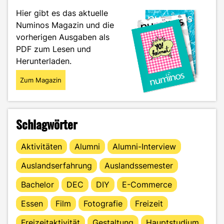
neue
Hier gibt es das aktuelle
Geheimwaffe
Numinos Magazin und die
für
vorherigen Ausgaben als
die
Prüfungsvorbereitung!"
PDF zum Lesen und
Herunterladen.
Zum Magazin
Schlagwörter
Aktivitäten
Alumni
Alumni-Interview
Auslandserfahrung
Auslandssemester
Bachelor
DEC
DIY
E-Commerce
Essen
Film
Fotografie
Freizeit
Freizeitaktivität
Gestaltung
Hauptstudium