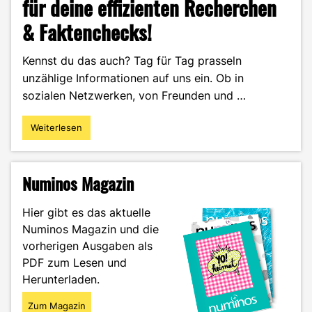
für deine effizienten Recherchen
& Faktenchecks!
Kennst du das auch? Tag für Tag prasseln
unzählige Informationen auf uns ein. Ob in
sozialen Netzwerken, von Freunden und …
Weiterlesen
"Perplexity:
Die
KI-
Suchmaschine
Numinos Magazin
für
deine
Hier gibt es das aktuelle
effizienten
Numinos Magazin und die
Recherchen
vorherigen Ausgaben als
&
Faktenchecks!"
PDF zum Lesen und
Herunterladen.
Zum Magazin