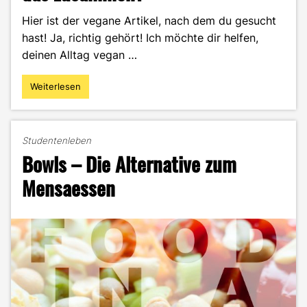
Hier ist der vegane Artikel, nach dem du gesucht
hast! Ja, richtig gehört! Ich möchte dir helfen,
deinen Alltag vegan …
Weiterlesen
"Studium
und
vegan
leben
Studentenleben
–
Bowls – Die Alternative zum
Passt
das
Mensaessen
zusammen?"