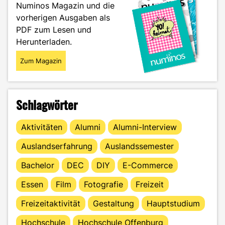
Numinos Magazin und die
vorherigen Ausgaben als
PDF zum Lesen und
Herunterladen.
Zum Magazin
Schlagwörter
Aktivitäten
Alumni
Alumni-Interview
Auslandserfahrung
Auslandssemester
Bachelor
DEC
DIY
E-Commerce
Essen
Film
Fotografie
Freizeit
Freizeitaktivität
Gestaltung
Hauptstudium
Hochschule
Hochschule Offenburg