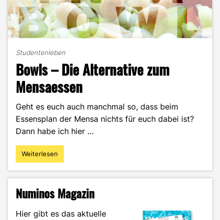
Studentenleben
Bowls – Die Alternative zum
Mensaessen
Geht es euch auch manchmal so, dass beim
Essensplan der Mensa nichts für euch dabei ist?
Dann habe ich hier …
Weiterlesen
"Bowls
–
Die
Alternative
Numinos Magazin
zum
Mensaessen"
Hier gibt es das aktuelle