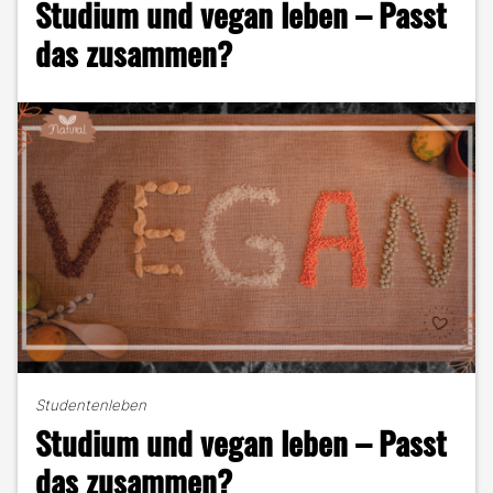
Studium und vegan leben – Passt
Alternative
leicht
das zusammen?
gemacht!"
Studentenleben
Studium und vegan leben – Passt
das zusammen?