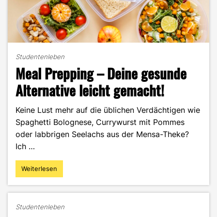
Studentenleben
Meal Prepping – Deine gesunde
Alternative leicht gemacht!
Keine Lust mehr auf die üblichen Verdächtigen wie
Spaghetti Bolognese, Currywurst mit Pommes
oder labbrigen Seelachs aus der Mensa-Theke?
Ich …
Weiterlesen
"Meal
Prepping
–
Deine
Studentenleben
gesunde