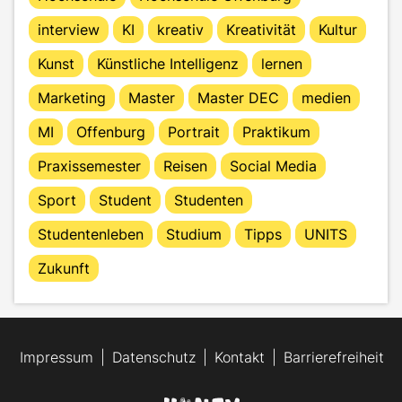
interview
KI
kreativ
Kreativität
Kultur
Kunst
Künstliche Intelligenz
lernen
Marketing
Master
Master DEC
medien
MI
Offenburg
Portrait
Praktikum
Praxissemester
Reisen
Social Media
Sport
Student
Studenten
Studentenleben
Studium
Tipps
UNITS
Zukunft
Impressum
Datenschutz
Kontakt
Barrierefreiheit