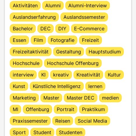
Aktivitäten
Alumni
Alumni-Interview
Auslandserfahrung
Auslandssemester
Bachelor
DEC
DIY
E-Commerce
Essen
Film
Fotografie
Freizeit
Freizeitaktivität
Gestaltung
Hauptstudium
Hochschule
Hochschule Offenburg
interview
KI
kreativ
Kreativität
Kultur
Kunst
Künstliche Intelligenz
lernen
Marketing
Master
Master DEC
medien
MI
Offenburg
Portrait
Praktikum
Praxissemester
Reisen
Social Media
Sport
Student
Studenten