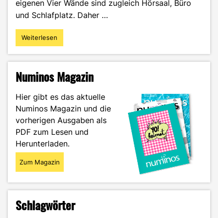
eigenen Vier Wände sind zugleich Hörsaal, Büro
und Schlafplatz. Daher …
Weiterlesen
"Minimalismus
light
–
Weniger
Numinos Magazin
ist
manchmal
Hier gibt es das aktuelle
mehr"
Numinos Magazin und die
vorherigen Ausgaben als
PDF zum Lesen und
Herunterladen.
Zum Magazin
Schlagwörter