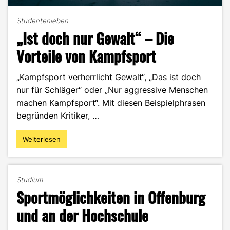
Studentenleben
„Ist doch nur Gewalt“ – Die
Vorteile von Kampfsport
„Kampfsport verherrlicht Gewalt“, „Das ist doch
nur für Schläger“ oder „Nur aggressive Menschen
machen Kampfsport“. Mit diesen Beispielphrasen
begründen Kritiker, …
Weiterlesen
"„Ist
doch
nur
Gewalt“
Studium
–
Sportmöglichkeiten in Offenburg
Die
Vorteile
und an der Hochschule
von
Kampfsport"