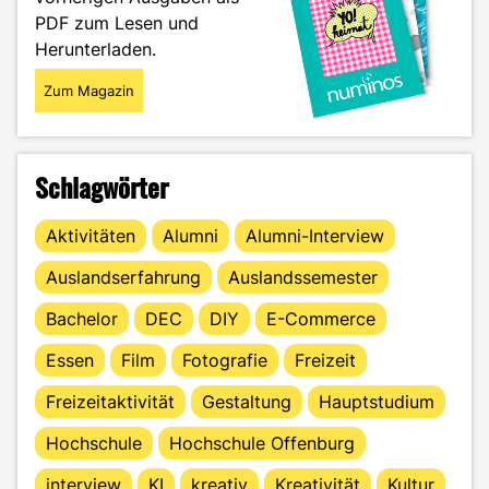
PDF zum Lesen und
Herunterladen.
Zum Magazin
Schlagwörter
Aktivitäten
Alumni
Alumni-Interview
Auslandserfahrung
Auslandssemester
Bachelor
DEC
DIY
E-Commerce
Essen
Film
Fotografie
Freizeit
Freizeitaktivität
Gestaltung
Hauptstudium
Hochschule
Hochschule Offenburg
interview
KI
kreativ
Kreativität
Kultur