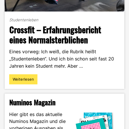
Studentenleben
Crossfit – Erfahrungsbericht
eines Normalsterblichen
Eines vorweg: Ich weiß, die Rubrik heißt
„Studentenleben“. Und ich bin schon seit fast 20
Jahren kein Student mehr. Aber …
Weiterlesen
"Crossfit
–
Erfahrungsbericht
eines
Numinos Magazin
Normalsterblichen"
Hier gibt es das aktuelle
Numinos Magazin und die
vorherigen Ausgaben als