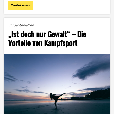
Weiterlesen
"Muskelaufbau
für
Anfänger:
Meine
Studentenleben
besten
„Ist doch nur Gewalt“ – Die
Tipps,
Übungen
Vorteile von Kampfsport
und
Pläne
für
deinen
Erfolg!"