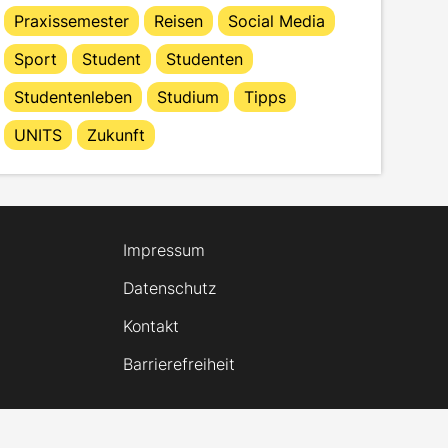
Praxissemester
Reisen
Social Media
Sport
Student
Studenten
Studentenleben
Studium
Tipps
UNITS
Zukunft
Impressum
Datenschutz
Kontakt
Barrierefreiheit