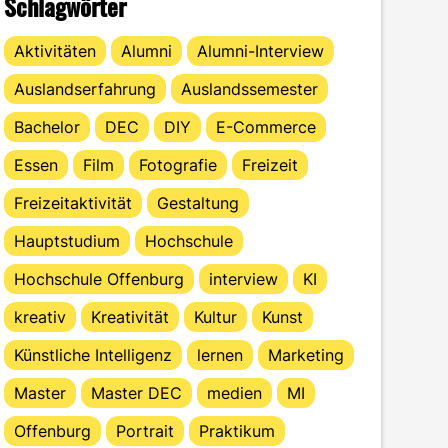
Schlagwörter
Aktivitäten
Alumni
Alumni-Interview
Auslandserfahrung
Auslandssemester
Bachelor
DEC
DIY
E-Commerce
Essen
Film
Fotografie
Freizeit
Freizeitaktivität
Gestaltung
Hauptstudium
Hochschule
Hochschule Offenburg
interview
KI
kreativ
Kreativität
Kultur
Kunst
Künstliche Intelligenz
lernen
Marketing
Master
Master DEC
medien
MI
Offenburg
Portrait
Praktikum