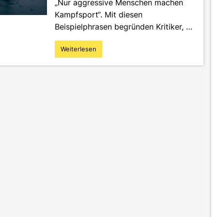
„Nur aggressive Menschen machen
Kampfsport“. Mit diesen
Beispielphrasen begründen Kritiker, …
Weiterlesen
"„Ist
doch
nur
Gewalt“
–
Die
Vorteile
von
Kampfsport"