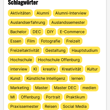
Schlagwörter
Aktivitäten
Alumni
Alumni-Interview
Auslandserfahrung
Auslandssemester
Bachelor
DEC
DIY
E-Commerce
Essen
Film
Fotografie
Freizeit
Freizeitaktivität
Gestaltung
Hauptstudium
Hochschule
Hochschule Offenburg
interview
KI
kreativ
Kreativität
Kultur
Kunst
Künstliche Intelligenz
lernen
Marketing
Master
Master DEC
medien
MI
Offenburg
Portrait
Praktikum
Praxissemester
Reisen
Social Media