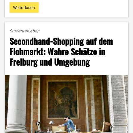
Weiterlesen
"2016
Reset:
Nostalgie
als
Studentenleben
dein
Secondhand-Shopping auf dem
Zukunfts-
Kompass"
Flohmarkt: Wahre Schätze in
Freiburg und Umgebung