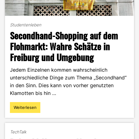
Studentenleben
Secondhand-Shopping auf dem
Flohmarkt: Wahre Schätze in
Freiburg und Umgebung
Jedem Einzelnen kommen wahrscheinlich
unterschiedliche Dinge zum Thema „Secondhand“
in den Sinn. Dies kann von vorher genutzten
Klamotten bis hin …
Weiterlesen
"Secondhand-
Shopping
auf
dem
TechTalk
Flohmarkt: