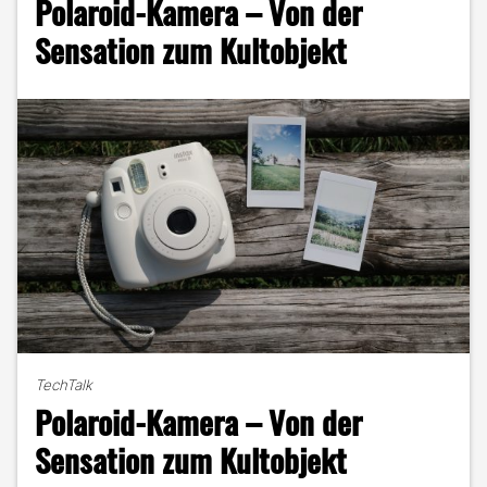
Polaroid-Kamera – Von der
Wahre
Schätze
Sensation zum Kultobjekt
in
Freiburg
und
Umgebung"
TechTalk
Polaroid-Kamera – Von der
Sensation zum Kultobjekt