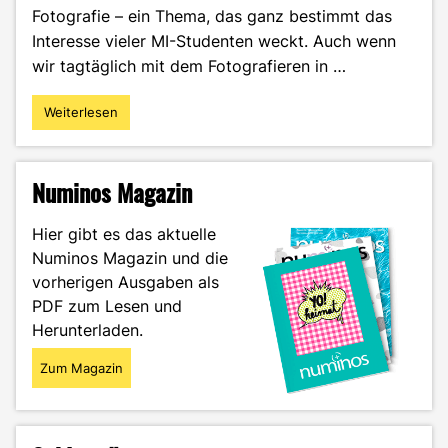
Fotografie – ein Thema, das ganz bestimmt das
Interesse vieler MI-Studenten weckt. Auch wenn
wir tagtäglich mit dem Fotografieren in …
Weiterlesen
"Polaroid-
Kamera
–
Von
Numinos Magazin
der
Sensation
Hier gibt es das aktuelle
zum
Numinos Magazin und die
Kultobjekt"
vorherigen Ausgaben als
PDF zum Lesen und
Herunterladen.
Zum Magazin