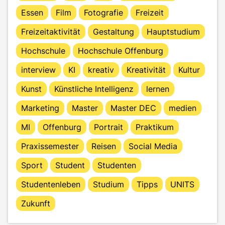
Essen
Film
Fotografie
Freizeit
Freizeitaktivität
Gestaltung
Hauptstudium
Hochschule
Hochschule Offenburg
interview
KI
kreativ
Kreativität
Kultur
Kunst
Künstliche Intelligenz
lernen
Marketing
Master
Master DEC
medien
MI
Offenburg
Portrait
Praktikum
Praxissemester
Reisen
Social Media
Sport
Student
Studenten
Studentenleben
Studium
Tipps
UNITS
Zukunft