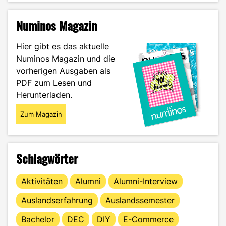
auf
dem
Numinos Magazin
Flohmarkt:
Wahre
Hier gibt es das aktuelle
Schätze
Numinos Magazin und die
in
vorherigen Ausgaben als
Freiburg
und
PDF zum Lesen und
Umgebung"
Herunterladen.
Zum Magazin
Schlagwörter
Aktivitäten
Alumni
Alumni-Interview
Auslandserfahrung
Auslandssemester
Bachelor
DEC
DIY
E-Commerce