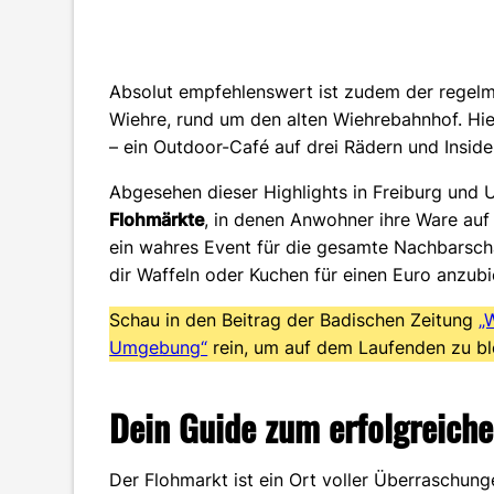
Absolut empfehlenswert ist zudem der regelmä
Wiehre, rund um den alten Wiehrebahnhof. Hier
– ein Outdoor-Café auf drei Rädern und Insid
Abgesehen dieser Highlights in Freiburg und
Flohmärkte
, in denen Anwohner ihre Ware auf 
ein wahres Event für die gesamte Nachbarscha
dir Waffeln oder Kuchen für einen Euro anzubi
Schau in den Beitrag der Badischen Zeitung
„
Umgebung“
rein, um auf dem Laufenden zu bl
Dein Guide zum erfolgreich
Der Flohmarkt ist ein Ort voller Überraschun