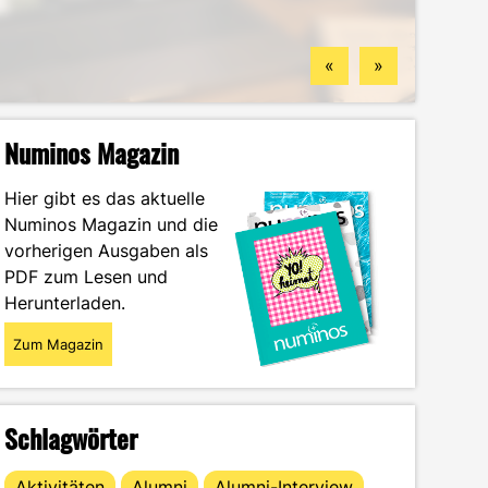
Standorten
finden könntest
Wintersemester
Portrait
«
»
Numinos Magazin
Hier gibt es das aktuelle
Numinos Magazin und die
vorherigen Ausgaben als
PDF zum Lesen und
Herunterladen.
Zum Magazin
Schlagwörter
Aktivitäten
Alumni
Alumni-Interview