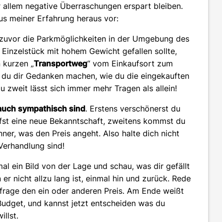
r allem negative Überraschungen erspart bleiben.
aus meiner Erfahrung heraus vor:
du zuvor die Parkmöglichkeiten in der Umgebung des
Einzelstück mit hohem Gewicht gefallen sollte,
 kurzen „
Transportweg
“ vom Einkaufsort zum
st du dir Gedanken machen, wie du die eingekauften
u zweit lässt sich immer mehr Tragen als allein!
r auch sympathisch sind
. Erstens verschönerst du
pfst eine neue Bekanntschaft, zweitens kommst du
ner, was den Preis angeht. Also halte dich nicht
 Verhandlung sind!
al ein Bild von der Lage und schau, was dir gefällt
er nicht allzu lang ist, einmal hin und zurück. Rede
frage den ein oder anderen Preis. Am Ende weißt
 Budget, und kannst jetzt entscheiden was du
llst.