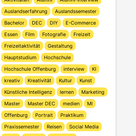
Auslandserfahrung
Auslandssemester
Bachelor
DEC
DIY
E-Commerce
Essen
Film
Fotografie
Freizeit
Freizeitaktivität
Gestaltung
Hauptstudium
Hochschule
Hochschule Offenburg
interview
KI
kreativ
Kreativität
Kultur
Kunst
Künstliche Intelligenz
lernen
Marketing
Master
Master DEC
medien
MI
Offenburg
Portrait
Praktikum
Praxissemester
Reisen
Social Media