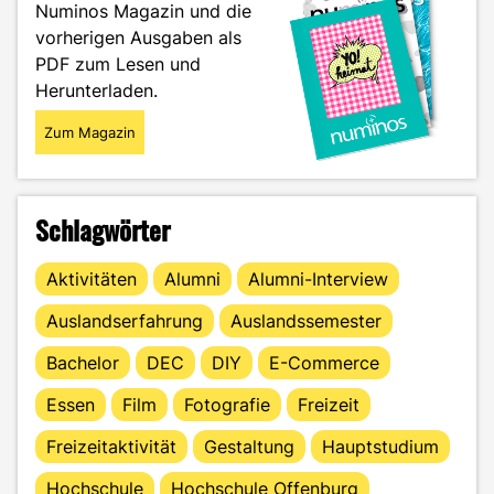
Numinos Magazin und die
vorherigen Ausgaben als
PDF zum Lesen und
Herunterladen.
Zum Magazin
Schlagwörter
Aktivitäten
Alumni
Alumni-Interview
Auslandserfahrung
Auslandssemester
Bachelor
DEC
DIY
E-Commerce
Essen
Film
Fotografie
Freizeit
Freizeitaktivität
Gestaltung
Hauptstudium
Hochschule
Hochschule Offenburg