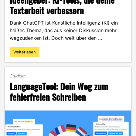
Textarbeit verbessern
Dank ChatGPT ist Künstliche Intelligenz (KI) ein
heißes Thema, das aus keiner Diskussion mehr
wegzudenken ist. Doch weit über den …
Weiterlesen
"Von
Grammatik-
Guide
bis
Studium
Ideengeber:
LanguageTool: Dein Weg zum
KI-
Tools,
fehlerfreien Schreiben
die
deine
Textarbeit
verbessern"