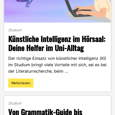
Studium
Künstliche Intelligenz im Hörsaal:
Deine Helfer im Uni-Alltag
Der richtige Einsatz von künstlicher Intelligenz (KI)
im Studium bringt viele Vorteile mit sich, sei es bei
der Literaturrecherche, beim …
Weiterlesen
"Künstliche
Intelligenz
im
Hörsaal:
Studium
Deine
Von Grammatik-Guide bis
Helfer