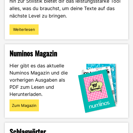
hin zur Stilistik bietet dir das leistungsstarke Tool
alles, was du brauchst, um deine Texte auf das
nächste Level zu bringen.
Weiterlesen
"LanguageTool:
Dein
Weg
zum
Numinos Magazin
fehlerfreien
Schreiben"
Hier gibt es das aktuelle
Numinos Magazin und die
vorherigen Ausgaben als
PDF zum Lesen und
Herunterladen.
Zum Magazin
Schlagwörter