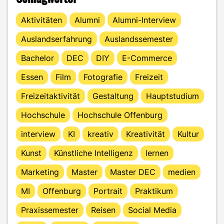
Aktivitäten
Alumni
Alumni-Interview
Auslandserfahrung
Auslandssemester
Bachelor
DEC
DIY
E-Commerce
Essen
Film
Fotografie
Freizeit
Freizeitaktivität
Gestaltung
Hauptstudium
Hochschule
Hochschule Offenburg
interview
KI
kreativ
Kreativität
Kultur
Kunst
Künstliche Intelligenz
lernen
Marketing
Master
Master DEC
medien
MI
Offenburg
Portrait
Praktikum
Praxissemester
Reisen
Social Media