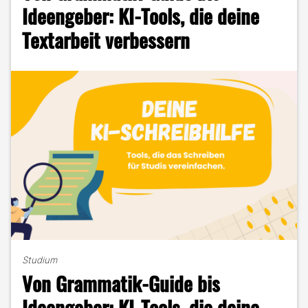
im
Ideengeber: KI-Tools, die deine
Uni-
Textarbeit verbessern
Alltag"
Studium
Von Grammatik-Guide bis
Ideengeber: KI-Tools, die deine