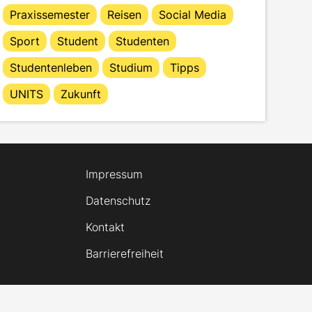
Praxissemester
Reisen
Social Media
Sport
Student
Studenten
Studentenleben
Studium
Tipps
UNITS
Zukunft
Impressum
Datenschutz
Kontakt
Barrierefreiheit