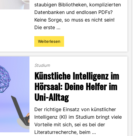
staubigen Bibliotheken, komplizierten
Datenbanken und endlosen PDFs?
Keine Sorge, so muss es nicht sein!
Die erste …
Weiterlesen
"Systematisch
statt
chaotisch:
So
Studium
nutzt
Künstliche Intelligenz im
du
die
Hörsaal: Deine Helfer im
Recherche-
Uni-Alltag
Tools
der
HS-
Der richtige Einsatz von künstlicher
Offenburg
Intelligenz (KI) im Studium bringt viele
richtig"
Vorteile mit sich, sei es bei der
Literaturrecherche, beim …