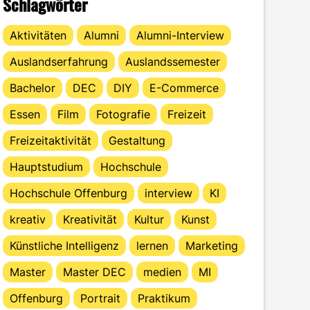
Schlagwörter
Aktivitäten
Alumni
Alumni-Interview
Auslandserfahrung
Auslandssemester
Bachelor
DEC
DIY
E-Commerce
Essen
Film
Fotografie
Freizeit
Freizeitaktivität
Gestaltung
Hauptstudium
Hochschule
Hochschule Offenburg
interview
KI
kreativ
Kreativität
Kultur
Kunst
Künstliche Intelligenz
lernen
Marketing
Master
Master DEC
medien
MI
Offenburg
Portrait
Praktikum