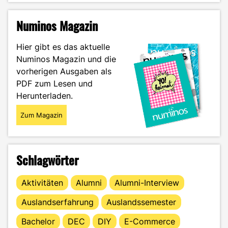
chaotisch:
So
Numinos Magazin
nutzt
du
Hier gibt es das aktuelle
die
Numinos Magazin und die
Recherche-
vorherigen Ausgaben als
Tools
der
PDF zum Lesen und
HS-
Herunterladen.
Offenburg
richtig"
Zum Magazin
Schlagwörter
Aktivitäten
Alumni
Alumni-Interview
Auslandserfahrung
Auslandssemester
Bachelor
DEC
DIY
E-Commerce