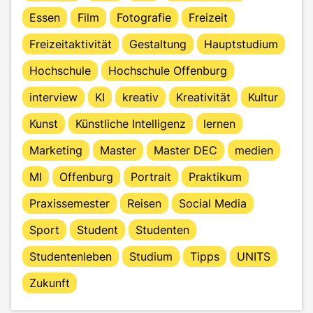
Essen
Film
Fotografie
Freizeit
Freizeitaktivität
Gestaltung
Hauptstudium
Hochschule
Hochschule Offenburg
interview
KI
kreativ
Kreativität
Kultur
Kunst
Künstliche Intelligenz
lernen
Marketing
Master
Master DEC
medien
MI
Offenburg
Portrait
Praktikum
Praxissemester
Reisen
Social Media
Sport
Student
Studenten
Studentenleben
Studium
Tipps
UNITS
Zukunft