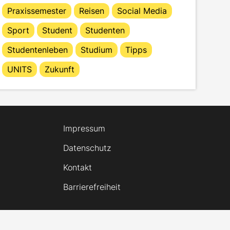
Praxissemester
Reisen
Social Media
Sport
Student
Studenten
Studentenleben
Studium
Tipps
UNITS
Zukunft
Impressum
Datenschutz
Kontakt
Barrierefreiheit