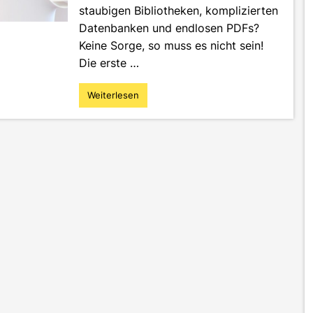
staubigen Bibliotheken, komplizierten
Datenbanken und endlosen PDFs?
Keine Sorge, so muss es nicht sein!
Die erste …
Weiterlesen
"Systematisch
statt
chaotisch:
So
nutzt
du
die
Recherche-
Tools
der
HS-
Offenburg
richtig"