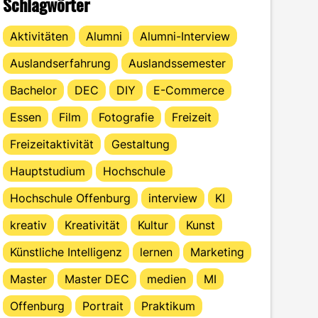
Schlagwörter
Aktivitäten
Alumni
Alumni-Interview
Auslandserfahrung
Auslandssemester
Bachelor
DEC
DIY
E-Commerce
Essen
Film
Fotografie
Freizeit
Freizeitaktivität
Gestaltung
Hauptstudium
Hochschule
Hochschule Offenburg
interview
KI
kreativ
Kreativität
Kultur
Kunst
Künstliche Intelligenz
lernen
Marketing
Master
Master DEC
medien
MI
Offenburg
Portrait
Praktikum