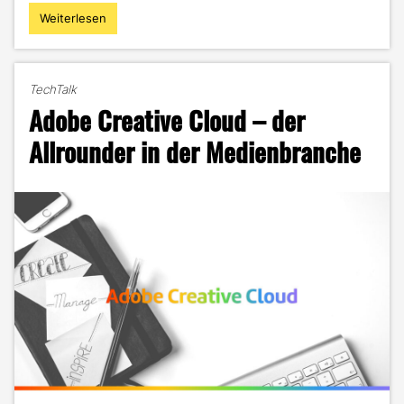
Weiterlesen
"Spark
AR:
So
erstellst
TechTalk
du
Adobe Creative Cloud – der
deinen
eigenen
Allrounder in der Medienbranche
Face-
Filter
mit
Zufallsgenerator"