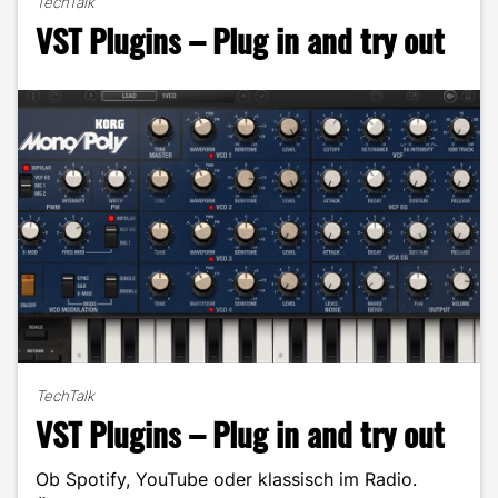
TechTalk
der
VST Plugins – Plug in and try out
Allrounder
in
der
Medienbranche"
TechTalk
VST Plugins – Plug in and try out
Ob Spotify, YouTube oder klassisch im Radio.