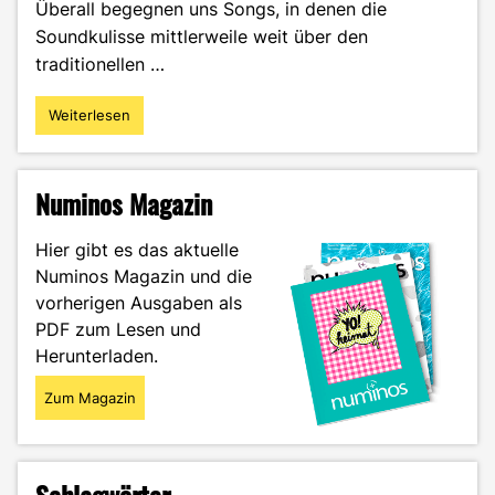
Überall begegnen uns Songs, in denen die
Soundkulisse mittlerweile weit über den
traditionellen …
Weiterlesen
"VST
Plugins
–
Plug
Numinos Magazin
in
and
Hier gibt es das aktuelle
try
Numinos Magazin und die
out"
vorherigen Ausgaben als
PDF zum Lesen und
Herunterladen.
Zum Magazin
Schlagwörter