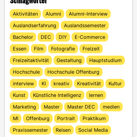
Aktivitäten
Alumni
Alumni-Interview
Auslandserfahrung
Auslandssemester
Bachelor
DEC
DIY
E-Commerce
Essen
Film
Fotografie
Freizeit
Freizeitaktivität
Gestaltung
Hauptstudium
Hochschule
Hochschule Offenburg
interview
KI
kreativ
Kreativität
Kultur
Kunst
Künstliche Intelligenz
lernen
Marketing
Master
Master DEC
medien
MI
Offenburg
Portrait
Praktikum
Praxissemester
Reisen
Social Media