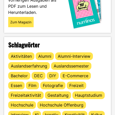
vorherigen Ausgaben als
PDF zum Lesen und
Herunterladen.
Zum Magazin
Schlagwörter
Aktivitäten
Alumni
Alumni-Interview
Auslandserfahrung
Auslandssemester
Bachelor
DEC
DIY
E-Commerce
Essen
Film
Fotografie
Freizeit
Freizeitaktivität
Gestaltung
Hauptstudium
Hochschule
Hochschule Offenburg
interview
KI
kreativ
Kreativität
Kultur