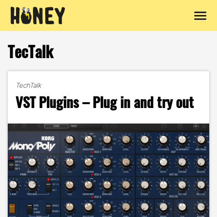
Zum
Inhalt
TecTalk
springen
TechTalk
VST Plugins – Plug in and try out