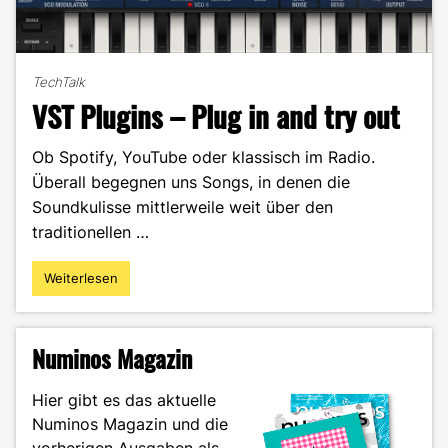
TechTalk
VST Plugins – Plug in and try out
Ob Spotify, YouTube oder klassisch im Radio.
Überall begegnen uns Songs, in denen die
Soundkulisse mittlerweile weit über den
traditionellen …
Weiterlesen
"VST
Plugins
–
Plug
Numinos Magazin
in
and
Hier gibt es das aktuelle
try
Numinos Magazin und die
out"