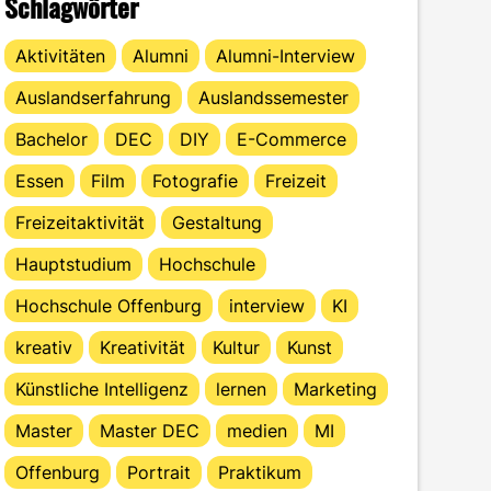
Schlagwörter
Aktivitäten
Alumni
Alumni-Interview
Auslandserfahrung
Auslandssemester
Bachelor
DEC
DIY
E-Commerce
Essen
Film
Fotografie
Freizeit
Freizeitaktivität
Gestaltung
Hauptstudium
Hochschule
Hochschule Offenburg
interview
KI
kreativ
Kreativität
Kultur
Kunst
Künstliche Intelligenz
lernen
Marketing
Master
Master DEC
medien
MI
Offenburg
Portrait
Praktikum