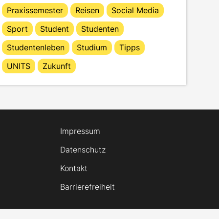
Praxissemester
Reisen
Social Media
Sport
Student
Studenten
Studentenleben
Studium
Tipps
UNITS
Zukunft
Impressum
Datenschutz
Kontakt
Barrierefreiheit