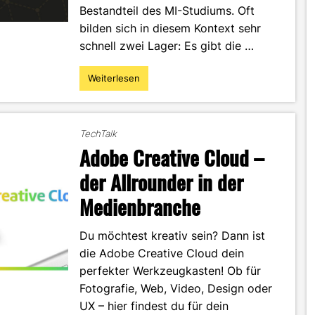
Bestandteil des MI-Studiums. Oft
bilden sich in diesem Kontext sehr
schnell zwei Lager: Es gibt die …
Weiterlesen
"DaVinci
Resolve
vs.
Premiere
TechTalk
Pro:
Adobe Creative Cloud –
Welches
Programm
der Allrounder in der
passt
Medienbranche
am
besten
zu
Du möchtest kreativ sein? Dann ist
Dir?"
die Adobe Creative Cloud dein
perfekter Werkzeugkasten! Ob für
Fotografie, Web, Video, Design oder
UX – hier findest du für dein