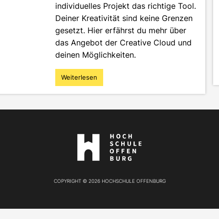
individuelles Projekt das richtige Tool.
Deiner Kreativität sind keine Grenzen
gesetzt. Hier erfährst du mehr über
das Angebot der Creative Cloud und
deinen Möglichkeiten.
Weiterlesen
"Adobe
Creative
Cloud
–
der
Allrounder
Hier
in
der
geht's
Medienbranche"
zur
Website
COPYRIGHT © 2026 HOCHSCHULE OFFENBURG
der
Hochschule
Offenburg!