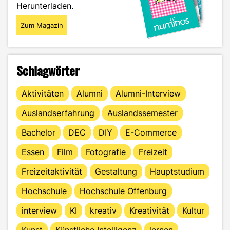
zu
Herunterladen.
Dir?"
Zum Magazin
Schlagwörter
Aktivitäten
Alumni
Alumni-Interview
Auslandserfahrung
Auslandssemester
Bachelor
DEC
DIY
E-Commerce
Essen
Film
Fotografie
Freizeit
Freizeitaktivität
Gestaltung
Hauptstudium
Hochschule
Hochschule Offenburg
interview
KI
kreativ
Kreativität
Kultur
Kunst
Künstliche Intelligenz
lernen