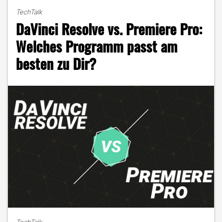
App
TechTalk
der
DaVinci Resolve vs. Premiere Pro:
Creator:
Wie
Welches Programm passt am
du
besten zu Dir?
Videos
einfach
erstellen
und
bearbeiten
kannst"