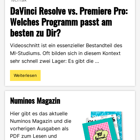
TechTalk
DaVinci Resolve vs. Premiere Pro:
Welches Programm passt am
besten zu Dir?
Videoschnitt ist ein essenzieller Bestandteil des
MI-Studiums. Oft bilden sich in diesem Kontext
sehr schnell zwei Lager: Es gibt die …
Weiterlesen
"DaVinci
Resolve
vs.
Premiere
Numinos Magazin
Pro:
Welches
Hier gibt es das aktuelle
Programm
Numinos Magazin und die
passt
vorherigen Ausgaben als
am
besten
PDF zum Lesen und