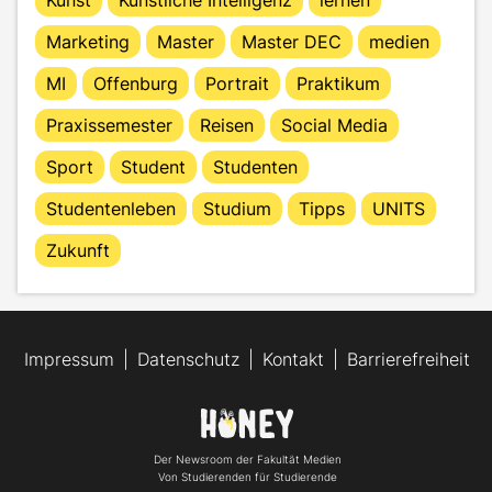
Marketing
Master
Master DEC
medien
MI
Offenburg
Portrait
Praktikum
Praxissemester
Reisen
Social Media
Sport
Student
Studenten
Studentenleben
Studium
Tipps
UNITS
Zukunft
Impressum
Datenschutz
Kontakt
Barrierefreiheit
Der Newsroom der Fakultät Medien
Von Studierenden für Studierende