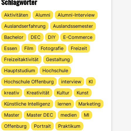
Schlagwörter
Aktivitäten
Alumni
Alumni-Interview
Auslandserfahrung
Auslandssemester
Bachelor
DEC
DIY
E-Commerce
Essen
Film
Fotografie
Freizeit
Freizeitaktivität
Gestaltung
Hauptstudium
Hochschule
Hochschule Offenburg
interview
KI
kreativ
Kreativität
Kultur
Kunst
Künstliche Intelligenz
lernen
Marketing
Master
Master DEC
medien
MI
Offenburg
Portrait
Praktikum