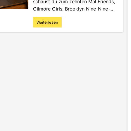
schaust du zum zehnten Mal Friends,
Gilmore Girls, Brooklyn Nine-Nine …
Weiterlesen
"The
Science
of
Comfort:
Was
Rewatching
mit
Marketing
zu
tun
hat"