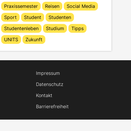
Praxissemester
Reisen
Social Media
Sport
Student
Studenten
Studentenleben
Studium
Tipps
UNITS
Zukunft
Impressum
Datenschutz
Kontakt
Barrierefreiheit