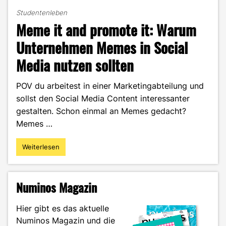
Studentenleben
Meme it and promote it: Warum
Unternehmen Memes in Social
Media nutzen sollten
POV du arbeitest in einer Marketingabteilung und
sollst den Social Media Content interessanter
gestalten. Schon einmal an Memes gedacht?
Memes …
Weiterlesen
"Meme
it
and
promote
Numinos Magazin
it:
Warum
Hier gibt es das aktuelle
Unternehmen
Numinos Magazin und die
Memes