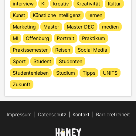
interview
KI
kreativ
Kreativität
Kultur
Kunst
Künstliche Intelligenz
lernen
Marketing
Master
Master DEC
medien
MI
Offenburg
Portrait
Praktikum
Praxissemester
Reisen
Social Media
Sport
Student
Studenten
Studentenleben
Studium
Tipps
UNITS
Zukunft
Impressum
Datenschutz
Kontakt
Barrierefreiheit