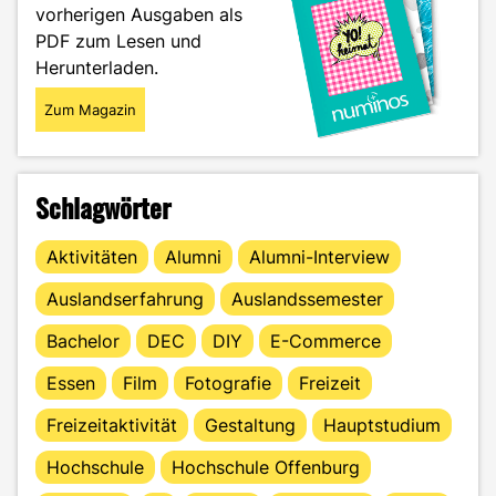
vorherigen Ausgaben als
in
Social
PDF zum Lesen und
Media
Herunterladen.
nutzen
sollten"
Zum Magazin
Schlagwörter
Aktivitäten
Alumni
Alumni-Interview
Auslandserfahrung
Auslandssemester
Bachelor
DEC
DIY
E-Commerce
Essen
Film
Fotografie
Freizeit
Freizeitaktivität
Gestaltung
Hauptstudium
Hochschule
Hochschule Offenburg