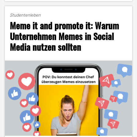
of
Comfort:
Studentenleben
Was
Meme it and promote it: Warum
Rewatching
mit
Unternehmen Memes in Social
Marketing
Media nutzen sollten
zu
tun
hat"