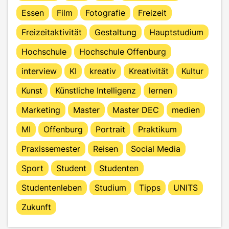
Essen
Film
Fotografie
Freizeit
Freizeitaktivität
Gestaltung
Hauptstudium
Hochschule
Hochschule Offenburg
interview
KI
kreativ
Kreativität
Kultur
Kunst
Künstliche Intelligenz
lernen
Marketing
Master
Master DEC
medien
MI
Offenburg
Portrait
Praktikum
Praxissemester
Reisen
Social Media
Sport
Student
Studenten
Studentenleben
Studium
Tipps
UNITS
Zukunft