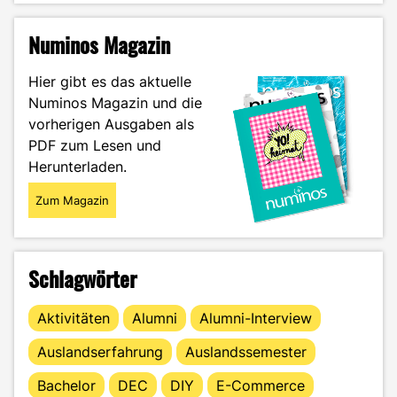
of
Comfort:
Numinos Magazin
Was
Rewatching
Hier gibt es das aktuelle
mit
Numinos Magazin und die
Marketing
vorherigen Ausgaben als
zu
tun
PDF zum Lesen und
hat"
Herunterladen.
Zum Magazin
Schlagwörter
Aktivitäten
Alumni
Alumni-Interview
Auslandserfahrung
Auslandssemester
Bachelor
DEC
DIY
E-Commerce