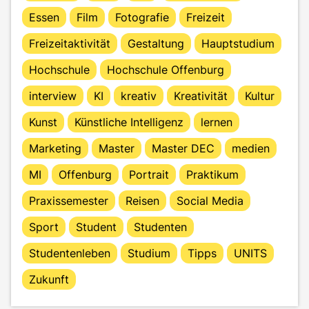
Essen
Film
Fotografie
Freizeit
Freizeitaktivität
Gestaltung
Hauptstudium
Hochschule
Hochschule Offenburg
interview
KI
kreativ
Kreativität
Kultur
Kunst
Künstliche Intelligenz
lernen
Marketing
Master
Master DEC
medien
MI
Offenburg
Portrait
Praktikum
Praxissemester
Reisen
Social Media
Sport
Student
Studenten
Studentenleben
Studium
Tipps
UNITS
Zukunft