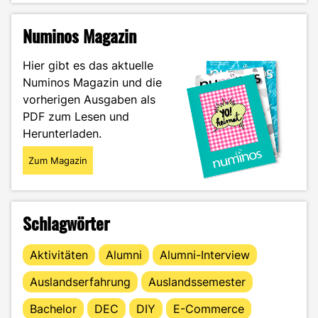
of
Comfort:
Numinos Magazin
Was
Rewatching
Hier gibt es das aktuelle
mit
Numinos Magazin und die
Marketing
vorherigen Ausgaben als
zu
tun
PDF zum Lesen und
hat"
Herunterladen.
Zum Magazin
Schlagwörter
Aktivitäten
Alumni
Alumni-Interview
Auslandserfahrung
Auslandssemester
Bachelor
DEC
DIY
E-Commerce