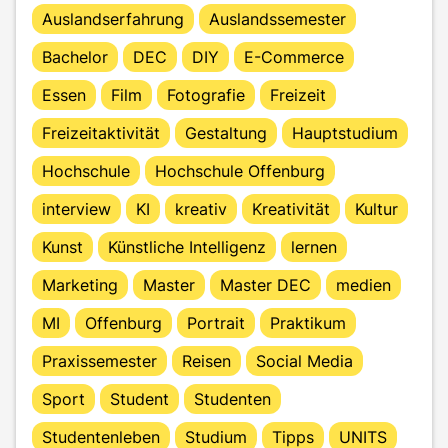
Auslandserfahrung
Auslandssemester
Bachelor
DEC
DIY
E-Commerce
Essen
Film
Fotografie
Freizeit
Freizeitaktivität
Gestaltung
Hauptstudium
Hochschule
Hochschule Offenburg
interview
KI
kreativ
Kreativität
Kultur
Kunst
Künstliche Intelligenz
lernen
Marketing
Master
Master DEC
medien
MI
Offenburg
Portrait
Praktikum
Praxissemester
Reisen
Social Media
Sport
Student
Studenten
Studentenleben
Studium
Tipps
UNITS