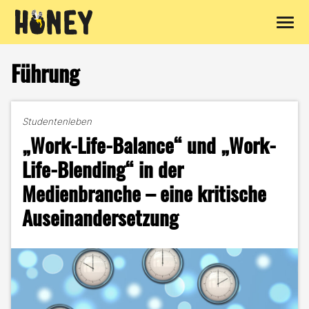
Zum
Inhalt
Führung
springen
Studentenleben
„Work-Life-Balance“ und „Work-
Life-Blending“ in der
Medienbranche – eine kritische
Auseinandersetzung