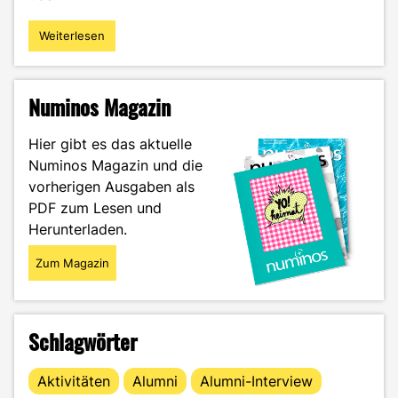
Weiterlesen
"„Work-
Life-
Balance“
und
Numinos Magazin
„Work-
Life-
Hier gibt es das aktuelle
Blending“
Numinos Magazin und die
in
vorherigen Ausgaben als
der
Medienbranche
PDF zum Lesen und
–
Herunterladen.
eine
kritische
Zum Magazin
Auseinandersetzung"
Schlagwörter
Aktivitäten
Alumni
Alumni-Interview