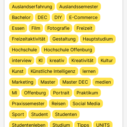
Auslandserfahrung
Auslandssemester
Bachelor
DEC
DIY
E-Commerce
Essen
Film
Fotografie
Freizeit
Freizeitaktivität
Gestaltung
Hauptstudium
Hochschule
Hochschule Offenburg
interview
KI
kreativ
Kreativität
Kultur
Kunst
Künstliche Intelligenz
lernen
Marketing
Master
Master DEC
medien
MI
Offenburg
Portrait
Praktikum
Praxissemester
Reisen
Social Media
Sport
Student
Studenten
Studentenleben
Studium
Tipps
UNITS