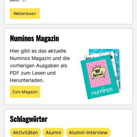
Weiterlesen
"„Work-
Life-
Balance“
und
Numinos Magazin
„Work-
Life-
Hier gibt es das aktuelle
Blending“
Numinos Magazin und die
in
vorherigen Ausgaben als
der
Medienbranche
PDF zum Lesen und
–
Herunterladen.
eine
kritische
Zum Magazin
Auseinandersetzung"
Schlagwörter
Aktivitäten
Alumni
Alumni-Interview