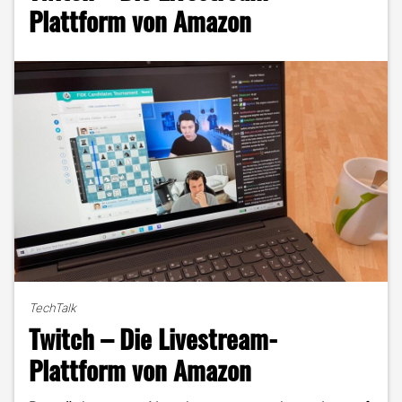
was
Plattform von Amazon
wir
studieren"
TechTalk
Twitch – Die Livestream-
Plattform von Amazon