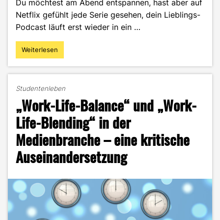
Du möchtest am Abend entspannen, hast aber auf
Netflix gefühlt jede Serie gesehen, dein Lieblings-
Podcast läuft erst wieder in ein …
Weiterlesen
"Twitch
–
Die
Livestream-
Studentenleben
Plattform
„Work-Life-Balance“ und „Work-
von
Amazon"
Life-Blending“ in der
Medienbranche – eine kritische
Auseinandersetzung