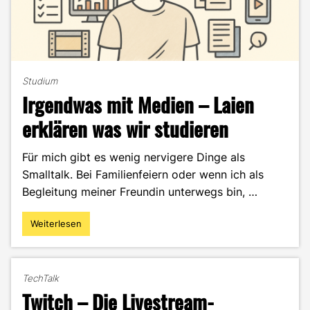
Studium
Irgendwas mit Medien – Laien
erklären was wir studieren
Für mich gibt es wenig nervigere Dinge als
Smalltalk. Bei Familienfeiern oder wenn ich als
Begleitung meiner Freundin unterwegs bin, …
Weiterlesen
"Irgendwas
mit
Medien
–
TechTalk
Laien
Twitch – Die Livestream-
erklären