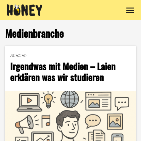
Zum
Inhalt
Medienbranche
springen
Studium
Irgendwas mit Medien – Laien
erklären was wir studieren