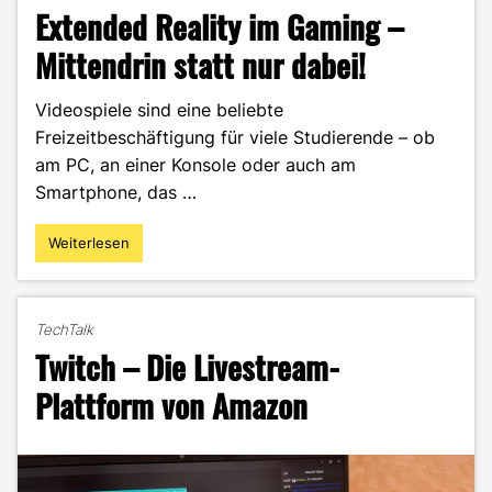
Extended Reality im Gaming –
Mittendrin statt nur dabei!
Videospiele sind eine beliebte
Freizeitbeschäftigung für viele Studierende – ob
am PC, an einer Konsole oder auch am
Smartphone, das …
Weiterlesen
"Extended
Reality
im
Gaming
TechTalk
–
Twitch – Die Livestream-
Mittendrin
statt
Plattform von Amazon
nur
dabei!"