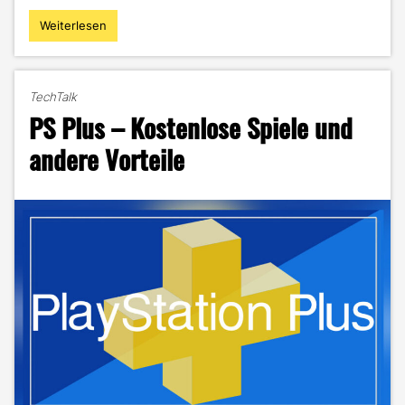
Weiterlesen
"Gamescom
Camp
–
Deutschlands
TechTalk
größtes
PS Plus – Kostenlose Spiele und
Gaming-
Zeltlager"
andere Vorteile