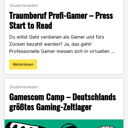
Studentenleben
Traumberuf Profi-Gamer – Press
Start to Read
Du willst Geld verdienen als Gamer und fürs
Zocken bezahlt werden? Ja, das geht!
Professionelle Gamer messen sich in virtuellen …
Weiterlesen
"Traumberuf
Profi-
Gamer
–
Studentenleben
Press
Gamescom Camp – Deutschlands
Start
to
größtes Gaming-Zeltlager
Read"