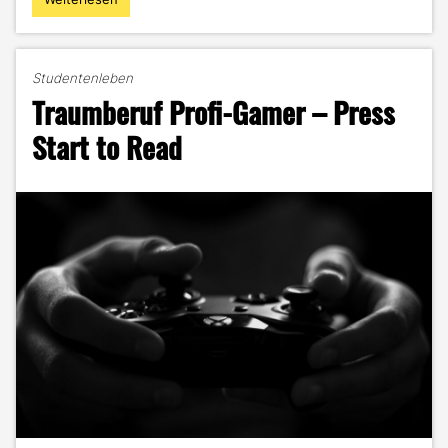
"Twitch
–
Die
Livestream-
Studentenleben
Plattform
Traumberuf Profi-Gamer – Press
von
Amazon"
Start to Read