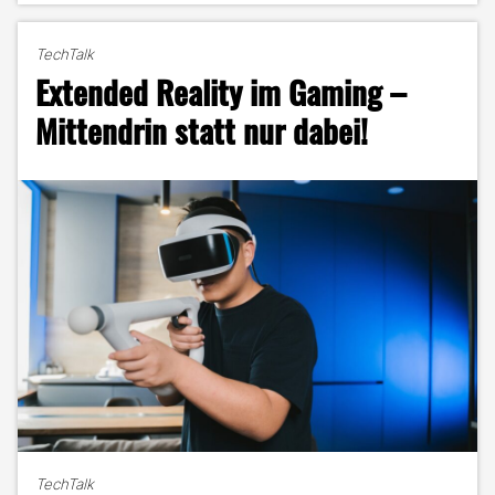
Livestream
–
TechTalk
Wie
Extended Reality im Gaming –
Influencer*innen
junge
Mittendrin statt nur dabei!
Menschen
in
die
Sucht
treiben"
TechTalk