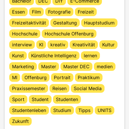
Bachelor
DEC
DIY
E-Commerce
Essen
Film
Fotografie
Freizeit
Freizeitaktivität
Gestaltung
Hauptstudium
Hochschule
Hochschule Offenburg
interview
KI
kreativ
Kreativität
Kultur
Kunst
Künstliche Intelligenz
lernen
Marketing
Master
Master DEC
medien
MI
Offenburg
Portrait
Praktikum
Praxissemester
Reisen
Social Media
Sport
Student
Studenten
Studentenleben
Studium
Tipps
UNITS
Zukunft