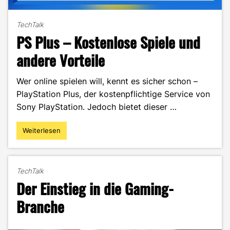
TechTalk
PS Plus – Kostenlose Spiele und
andere Vorteile
Wer online spielen will, kennt es sicher schon –
PlayStation Plus, der kostenpflichtige Service von
Sony PlayStation. Jedoch bietet dieser …
Weiterlesen
"PS
Plus
–
Kostenlose
TechTalk
Spiele
Der Einstieg in die Gaming-
und
andere
Branche
Vorteile"