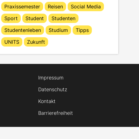
Praxissemester
Reisen
Social Media
Sport
Student
Studenten
Studentenleben
Studium
Tipps
UNITS
Zukunft
Impressum
Datenschutz
Kontakt
Barrierefreiheit