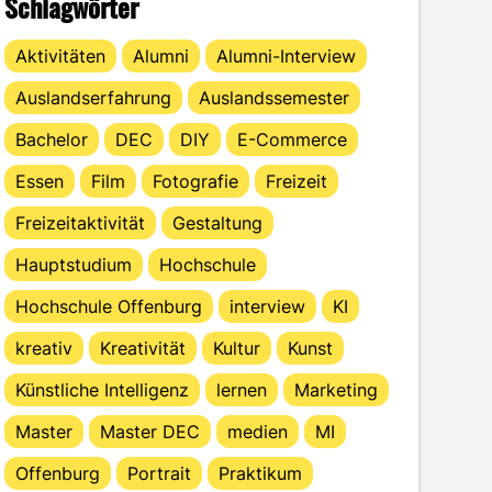
Schlagwörter
Aktivitäten
Alumni
Alumni-Interview
Auslandserfahrung
Auslandssemester
Bachelor
DEC
DIY
E-Commerce
Essen
Film
Fotografie
Freizeit
Freizeitaktivität
Gestaltung
Hauptstudium
Hochschule
Hochschule Offenburg
interview
KI
kreativ
Kreativität
Kultur
Kunst
Künstliche Intelligenz
lernen
Marketing
Master
Master DEC
medien
MI
Offenburg
Portrait
Praktikum