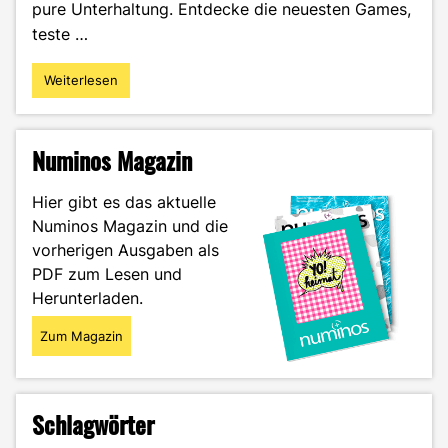
pure Unterhaltung. Entdecke die neuesten Games,
teste …
Weiterlesen
"Gamescom"
Numinos Magazin
Hier gibt es das aktuelle
Numinos Magazin und die
vorherigen Ausgaben als
PDF zum Lesen und
Herunterladen.
Zum Magazin
Schlagwörter