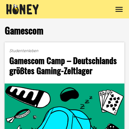
Zum
Inhalt
Gamescom
springen
Studentenleben
Gamescom Camp – Deutschlands
größtes Gaming-Zeltlager