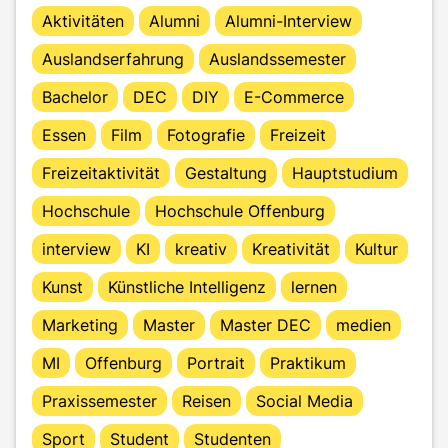
Aktivitäten
Alumni
Alumni-Interview
Auslandserfahrung
Auslandssemester
Bachelor
DEC
DIY
E-Commerce
Essen
Film
Fotografie
Freizeit
Freizeitaktivität
Gestaltung
Hauptstudium
Hochschule
Hochschule Offenburg
interview
KI
kreativ
Kreativität
Kultur
Kunst
Künstliche Intelligenz
lernen
Marketing
Master
Master DEC
medien
MI
Offenburg
Portrait
Praktikum
Praxissemester
Reisen
Social Media
Sport
Student
Studenten