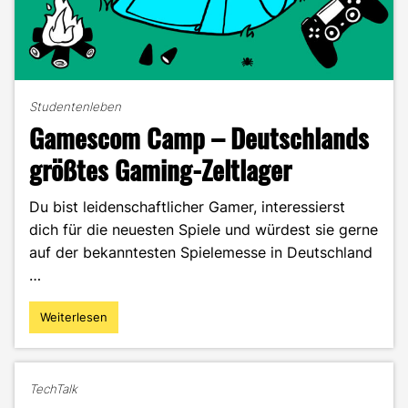
Studentenleben
Gamescom Camp – Deutschlands
größtes Gaming-Zeltlager
Du bist leidenschaftlicher Gamer, interessierst
dich für die neuesten Spiele und würdest sie gerne
auf der bekanntesten Spielemesse in Deutschland
…
Weiterlesen
"Gamescom
Camp
–
Deutschlands
TechTalk
größtes