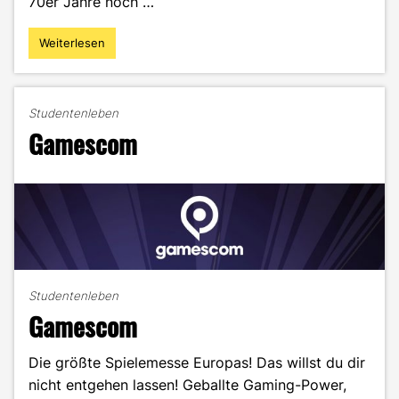
70er Jahre noch …
Weiterlesen
"Der
Einstieg
in
die
Studentenleben
Gaming-
Gamescom
Branche"
Studentenleben
Gamescom
Die größte Spielemesse Europas! Das willst du dir
nicht entgehen lassen! Geballte Gaming-Power,