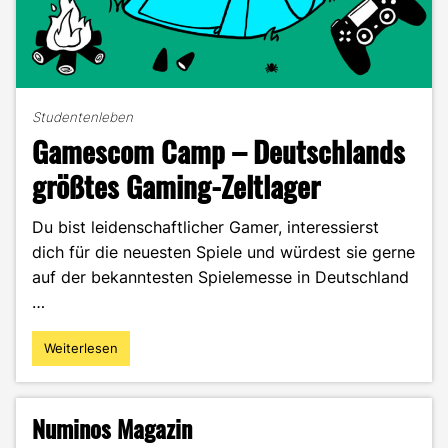
Studentenleben
Gamescom Camp – Deutschlands
größtes Gaming-Zeltlager
Du bist leidenschaftlicher Gamer, interessierst
dich für die neuesten Spiele und würdest sie gerne
auf der bekanntesten Spielemesse in Deutschland
…
Weiterlesen
"Gamescom
Camp
–
Deutschlands
Numinos Magazin
größtes