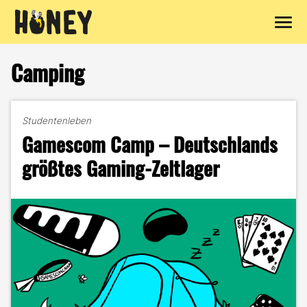
Zum
Inhalt
Camping
springen
Studentenleben
Gamescom Camp – Deutschlands
größtes Gaming-Zeltlager