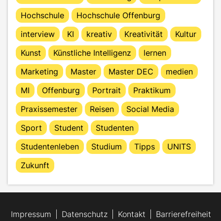
Hochschule
Hochschule Offenburg
interview
KI
kreativ
Kreativität
Kultur
Kunst
Künstliche Intelligenz
lernen
Marketing
Master
Master DEC
medien
MI
Offenburg
Portrait
Praktikum
Praxissemester
Reisen
Social Media
Sport
Student
Studenten
Studentenleben
Studium
Tipps
UNITS
Zukunft
Impressum
Datenschutz
Kontakt
Barrierefreiheit