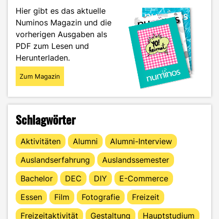
Gaming-
Hier gibt es das aktuelle
Zeltlager"
Numinos Magazin und die
vorherigen Ausgaben als
PDF zum Lesen und
Herunterladen.
Zum Magazin
Schlagwörter
Aktivitäten
Alumni
Alumni-Interview
Auslandserfahrung
Auslandssemester
Bachelor
DEC
DIY
E-Commerce
Essen
Film
Fotografie
Freizeit
Freizeitaktivität
Gestaltung
Hauptstudium