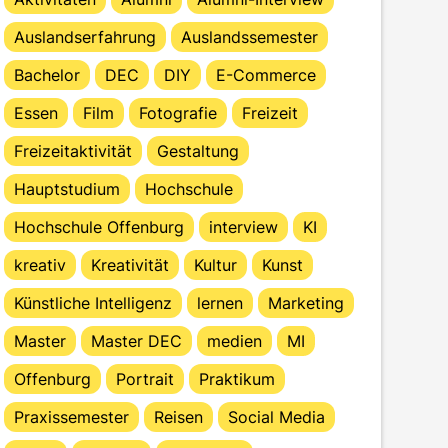
Auslandserfahrung
Auslandssemester
Bachelor
DEC
DIY
E-Commerce
Essen
Film
Fotografie
Freizeit
Freizeitaktivität
Gestaltung
Hauptstudium
Hochschule
Hochschule Offenburg
interview
KI
kreativ
Kreativität
Kultur
Kunst
Künstliche Intelligenz
lernen
Marketing
Master
Master DEC
medien
MI
Offenburg
Portrait
Praktikum
Praxissemester
Reisen
Social Media