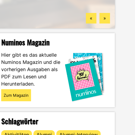
Standorten
finden könntest
Wintersemester
Portrait
«
»
Numinos Magazin
Hier gibt es das aktuelle
Numinos Magazin und die
vorherigen Ausgaben als
PDF zum Lesen und
Herunterladen.
Zum Magazin
Schlagwörter
Aktivitäten
Alumni
Alumni-Interview