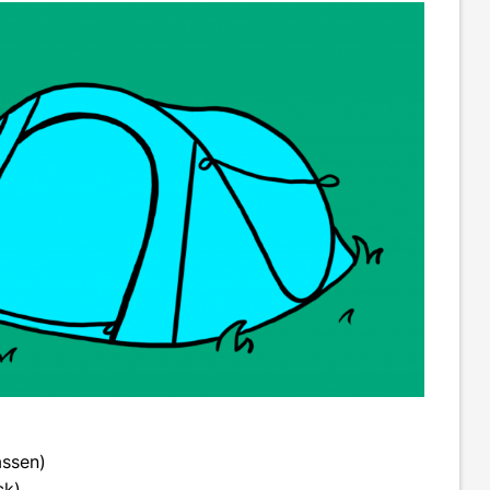
assen)
ck)