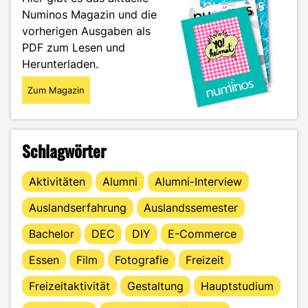
to
Numinos Magazin und die
Read"
vorherigen Ausgaben als
PDF zum Lesen und
Herunterladen.
Zum Magazin
Schlagwörter
Aktivitäten
Alumni
Alumni-Interview
Auslandserfahrung
Auslandssemester
Bachelor
DEC
DIY
E-Commerce
Essen
Film
Fotografie
Freizeit
Freizeitaktivität
Gestaltung
Hauptstudium