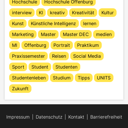
Hochschule
Hochschule Offenburg
interview
KI
kreativ
Kreativität
Kultur
Kunst
Künstliche Intelligenz
lernen
Marketing
Master
Master DEC
medien
MI
Offenburg
Portrait
Praktikum
Praxissemester
Reisen
Social Media
Sport
Student
Studenten
Studentenleben
Studium
Tipps
UNITS
Zukunft
Impressum
Datenschutz
Kontakt
Barrierefreiheit