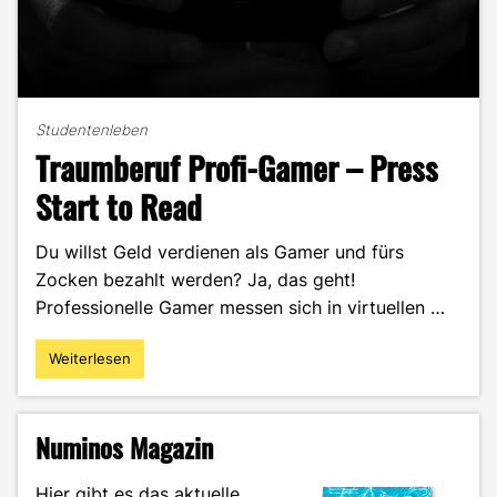
Studentenleben
Traumberuf Profi-Gamer – Press
Start to Read
Du willst Geld verdienen als Gamer und fürs
Zocken bezahlt werden? Ja, das geht!
Professionelle Gamer messen sich in virtuellen …
Weiterlesen
"Traumberuf
Profi-
Gamer
–
Numinos Magazin
Press
Start
Hier gibt es das aktuelle