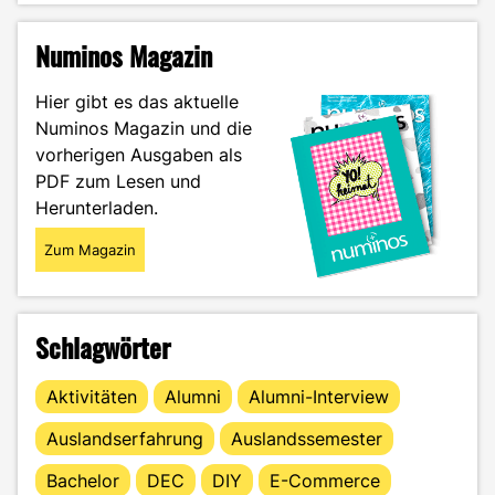
Livestream
–
Numinos Magazin
Wie
Influencer*innen
Hier gibt es das aktuelle
junge
Numinos Magazin und die
Menschen
vorherigen Ausgaben als
in
die
PDF zum Lesen und
Sucht
Herunterladen.
treiben"
Zum Magazin
Schlagwörter
Aktivitäten
Alumni
Alumni-Interview
Auslandserfahrung
Auslandssemester
Bachelor
DEC
DIY
E-Commerce