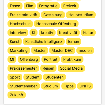
Essen
Film
Fotografie
Freizeit
Freizeitaktivität
Gestaltung
Hauptstudium
Hochschule
Hochschule Offenburg
interview
KI
kreativ
Kreativität
Kultur
Kunst
Künstliche Intelligenz
lernen
Marketing
Master
Master DEC
medien
MI
Offenburg
Portrait
Praktikum
Praxissemester
Reisen
Social Media
Sport
Student
Studenten
Studentenleben
Studium
Tipps
UNITS
Zukunft