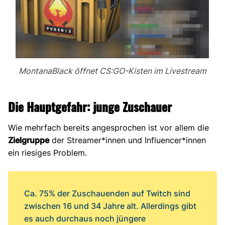
MontanaBlack öffnet CS:GO-Kisten im Livestream
Die Hauptgefahr: junge Zuschauer
Wie mehrfach bereits angesprochen ist vor allem die
Zielgruppe
der Streamer*innen und Influencer*innen
ein riesiges Problem.
Ca. 75% der Zuschauenden auf Twitch sind
zwischen 16 und 34 Jahre alt. Allerdings gibt
es auch durchaus noch jüngere