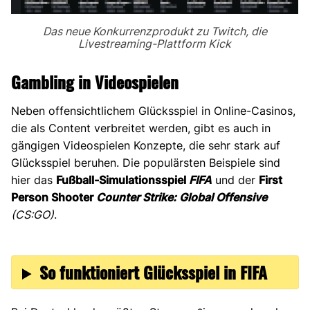
Das neue Konkurrenzprodukt zu Twitch, die
Livestreaming-Plattform
Kick
Gambling in Videospielen
Neben offensichtlichem Glücksspiel in Online-Casinos,
die als Content verbreitet werden, gibt es auch in
gängigen Videospielen Konzepte, die sehr stark auf
Glücksspiel beruhen. Die populärsten Beispiele sind
hier das
Fußball-Simulationsspiel
FIFA
und der
First
Person Shooter
Counter Strike: Global Offensive
(CS:GO)
.
So funktioniert Glücksspiel in FIFA