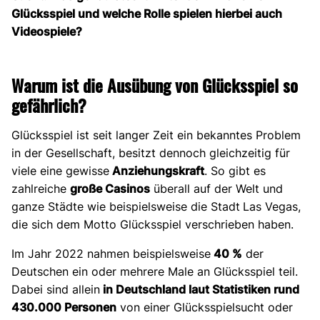
Glücksspiel und welche Rolle spielen hierbei auch
Videospiele?
Warum ist die Ausübung von Glücksspiel so
gefährlich?
Glücksspiel ist seit langer Zeit ein bekanntes Problem
in der Gesellschaft, besitzt dennoch gleichzeitig für
viele eine gewisse
Anziehungskraft
. So gibt es
zahlreiche
große Casinos
überall auf der Welt und
ganze Städte wie beispielsweise die Stadt
Las Vegas,
die sich dem Motto Glücksspiel verschrieben haben.
Im Jahr 2022 nahmen beispielsweise
40 %
der
Deutschen ein oder mehrere Male an Glücksspiel teil.
Dabei sind allein
in Deutschland laut Statistiken rund
430.000 Personen
von einer Glücksspielsucht oder