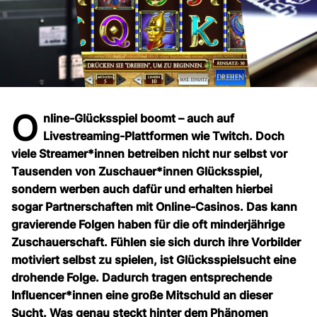
O
nline-Glücksspiel boomt – auch auf
Livestreaming-Plattformen wie Twitch. Doch
viele Streamer*innen betreiben nicht nur selbst vor
Tausenden von Zuschauer*innen Glücksspiel,
sondern werben auch dafür und erhalten hierbei
sogar Partnerschaften mit Online-Casinos. Das kann
gravierende Folgen haben für die oft minderjährige
Zuschauerschaft. Fühlen sie sich durch ihre Vorbilder
motiviert selbst zu spielen, ist Glücksspielsucht eine
drohende Folge. Dadurch tragen entsprechende
Influencer*innen eine große Mitschuld an dieser
Sucht. Was genau steckt hinter dem Phänomen