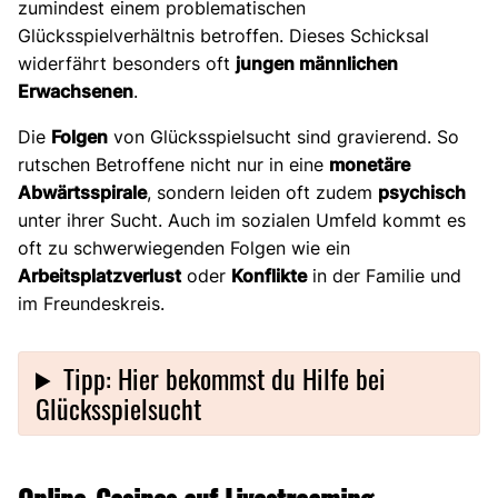
zumindest einem problematischen
Glücksspielverhältnis betroffen. Dieses Schicksal
widerfährt besonders oft
jungen männlichen
Erwachsenen
.
Die
Folgen
von Glücksspielsucht sind gravierend. So
rutschen Betroffene nicht nur in eine
monetäre
Abwärtsspirale
, sondern leiden oft zudem
psychisch
unter ihrer Sucht. Auch im sozialen Umfeld kommt es
oft zu schwerwiegenden Folgen wie ein
Arbeitsplatzverlust
oder
Konflikte
in der Familie und
im Freundeskreis.
Tipp: Hier bekommst du Hilfe bei
Glücksspielsucht
Online-Casinos auf Livestreaming-