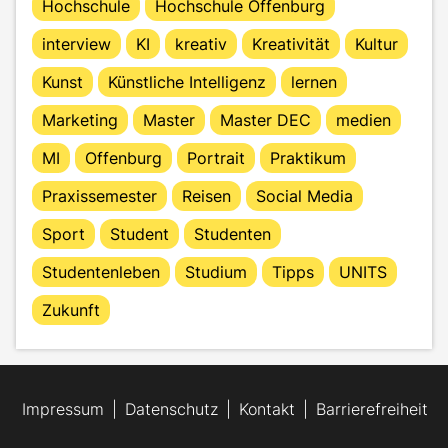
Hochschule
Hochschule Offenburg
interview
KI
kreativ
Kreativität
Kultur
Kunst
Künstliche Intelligenz
lernen
Marketing
Master
Master DEC
medien
MI
Offenburg
Portrait
Praktikum
Praxissemester
Reisen
Social Media
Sport
Student
Studenten
Studentenleben
Studium
Tipps
UNITS
Zukunft
Impressum
Datenschutz
Kontakt
Barrierefreiheit