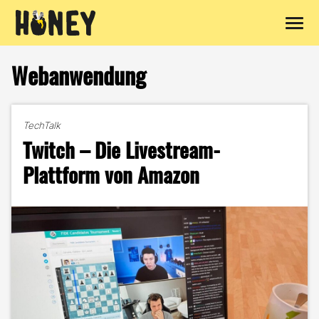
Zum
Inhalt
Webanwendung
springen
TechTalk
Twitch – Die Livestream-
Plattform von Amazon