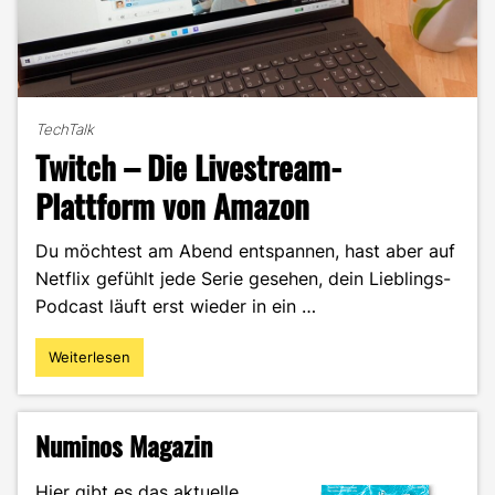
TechTalk
Twitch – Die Livestream-
Plattform von Amazon
Du möchtest am Abend entspannen, hast aber auf
Netflix gefühlt jede Serie gesehen, dein Lieblings-
Podcast läuft erst wieder in ein …
Weiterlesen
"Twitch
–
Die
Livestream-
Numinos Magazin
Plattform
von
Hier gibt es das aktuelle