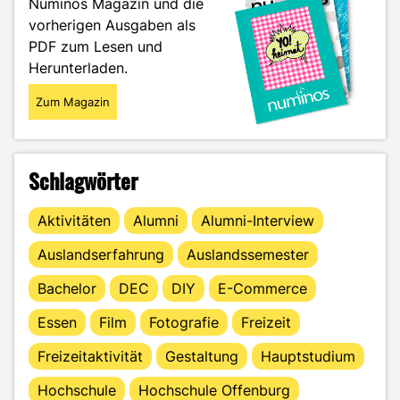
Numinos Magazin und die
geht
vorherigen Ausgaben als
das?"
PDF zum Lesen und
Herunterladen.
Zum Magazin
Schlagwörter
Aktivitäten
Alumni
Alumni-Interview
Auslandserfahrung
Auslandssemester
Bachelor
DEC
DIY
E-Commerce
Essen
Film
Fotografie
Freizeit
Freizeitaktivität
Gestaltung
Hauptstudium
Hochschule
Hochschule Offenburg