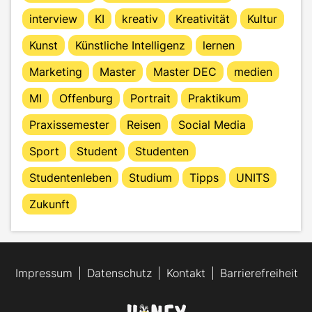
interview
KI
kreativ
Kreativität
Kultur
Kunst
Künstliche Intelligenz
lernen
Marketing
Master
Master DEC
medien
MI
Offenburg
Portrait
Praktikum
Praxissemester
Reisen
Social Media
Sport
Student
Studenten
Studentenleben
Studium
Tipps
UNITS
Zukunft
Impressum
Datenschutz
Kontakt
Barrierefreiheit