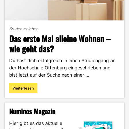
Studentenleben
Das erste Mal alleine Wohnen –
wie geht das?
Du hast dich erfolgreich in einen Studiengang an
der Hochschule Offenburg eingeschrieben und
bist jetzt auf der Suche nach einer …
Weiterlesen
"Das
erste
Mal
alleine
Numinos Magazin
Wohnen
–
Hier gibt es das aktuelle
wie