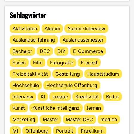
Schlagwörter
Aktivitäten
Alumni
Alumni-Interview
Auslandserfahrung
Auslandssemester
Bachelor
DEC
DIY
E-Commerce
Essen
Film
Fotografie
Freizeit
Freizeitaktivität
Gestaltung
Hauptstudium
Hochschule
Hochschule Offenburg
interview
KI
kreativ
Kreativität
Kultur
Kunst
Künstliche Intelligenz
lernen
Marketing
Master
Master DEC
medien
MI
Offenburg
Portrait
Praktikum