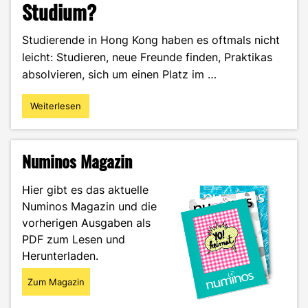
Studium?
Studierende in Hong Kong haben es oftmals nicht
leicht: Studieren, neue Freunde finden, Praktikas
absolvieren, sich um einen Platz im …
Weiterlesen
"Das
Universitätsleben
in
Hong
Numinos Magazin
Kong:
Wie
Hier gibt es das aktuelle
meistere
Numinos Magazin und die
ich
vorherigen Ausgaben als
mein
Studium?"
PDF zum Lesen und
Herunterladen.
Zum Magazin