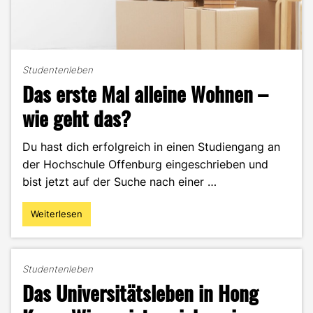
Studentenleben
Das erste Mal alleine Wohnen –
wie geht das?
Du hast dich erfolgreich in einen Studiengang an
der Hochschule Offenburg eingeschrieben und
bist jetzt auf der Suche nach einer …
Weiterlesen
"Das
erste
Mal
alleine
Studentenleben
Wohnen
Das Universitätsleben in Hong
–
wie