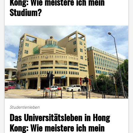
Kong: Wie meistere ich mein
geht
Studium?
das?"
Studentenleben
Das Universitätsleben in Hong
Kong: Wie meistere ich mein