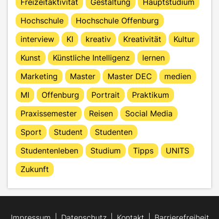
Freizeitaktivität
Gestaltung
Hauptstudium
Hochschule
Hochschule Offenburg
interview
KI
kreativ
Kreativität
Kultur
Kunst
Künstliche Intelligenz
lernen
Marketing
Master
Master DEC
medien
MI
Offenburg
Portrait
Praktikum
Praxissemester
Reisen
Social Media
Sport
Student
Studenten
Studentenleben
Studium
Tipps
UNITS
Zukunft
Impressum
Datenschutz
Kontakt
Barrierefreiheit