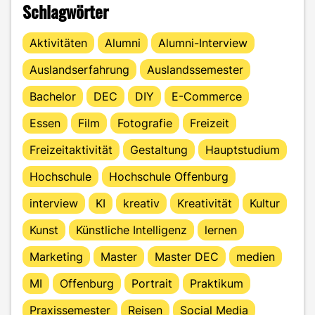
Schlagwörter
Aktivitäten
Alumni
Alumni-Interview
Auslandserfahrung
Auslandssemester
Bachelor
DEC
DIY
E-Commerce
Essen
Film
Fotografie
Freizeit
Freizeitaktivität
Gestaltung
Hauptstudium
Hochschule
Hochschule Offenburg
interview
KI
kreativ
Kreativität
Kultur
Kunst
Künstliche Intelligenz
lernen
Marketing
Master
Master DEC
medien
MI
Offenburg
Portrait
Praktikum
Praxissemester
Reisen
Social Media