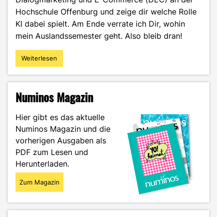
Hochschule Offenburg und zeige dir welche Rolle
KI dabei spielt. Am Ende verrate ich Dir, wohin
mein Auslandssemester geht. Also bleib dran!
Weiterlesen
"Master-
Abschluss
vs.
KI:
Numinos Magazin
Ist
Studieren
Hier gibt es das aktuelle
nur
Numinos Magazin und die
noch
vorherigen Ausgaben als
Zeitverschwendung?"
PDF zum Lesen und
Herunterladen.
Zum Magazin