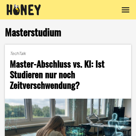
Zum
Inhalt
Masterstudium
springen
TechTalk
Master-Abschluss vs. KI: Ist
Studieren nur noch
Zeitverschwendung?