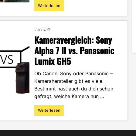
Weiterlesen
"Studentenleben
–
Großstadt
und
TechTalk
Kleinstadt"
Kameravergleich: Sony
Alpha 7 II vs. Panasonic
Lumix GH5
Ob Canon, Sony oder Panasonic –
Kamerahersteller gibt es viele.
Bestimmt hast auch du dich schon
gefragt, welche Kamera nun …
Weiterlesen
"Kameravergleich:
Sony
Alpha
7