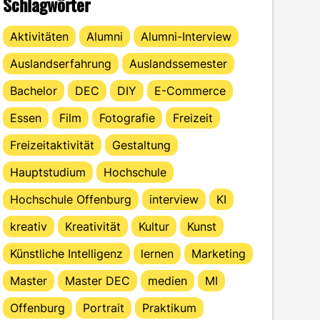
Schlagwörter
Aktivitäten
Alumni
Alumni-Interview
Auslandserfahrung
Auslandssemester
Bachelor
DEC
DIY
E-Commerce
Essen
Film
Fotografie
Freizeit
Freizeitaktivität
Gestaltung
Hauptstudium
Hochschule
Hochschule Offenburg
interview
KI
kreativ
Kreativität
Kultur
Kunst
Künstliche Intelligenz
lernen
Marketing
Master
Master DEC
medien
MI
Offenburg
Portrait
Praktikum