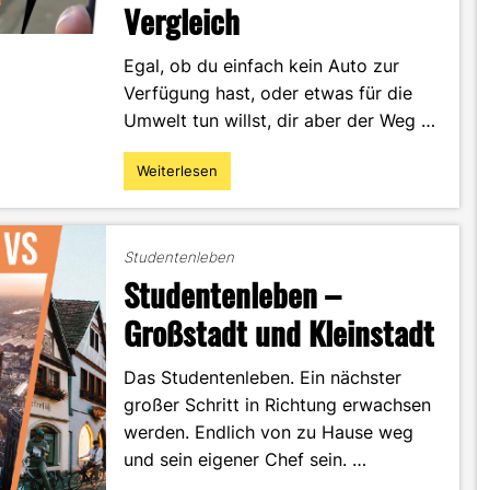
Vergleich
Egal, ob du einfach kein Auto zur
Verfügung hast, oder etwas für die
Umwelt tun willst, dir aber der Weg …
Weiterlesen
"Deine
Alternativen
zum
Semesterticket
Studentenleben
an
Studentenleben –
der
HS
Großstadt und Kleinstadt
Offenburg:
JugendTicketBW
Das Studentenleben. Ein nächster
und
großer Schritt in Richtung erwachsen
Deutschland-
Ticket
werden. Endlich von zu Hause weg
im
und sein eigener Chef sein. …
Vergleich"