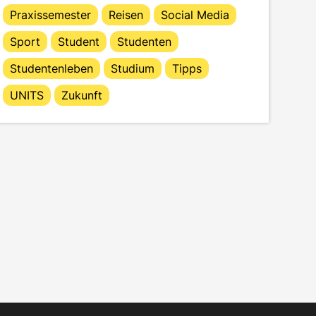
Praxissemester
Reisen
Social Media
Sport
Student
Studenten
Studentenleben
Studium
Tipps
UNITS
Zukunft