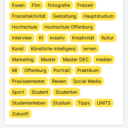
Essen
Film
Fotografie
Freizeit
Freizeitaktivität
Gestaltung
Hauptstudium
Hochschule
Hochschule Offenburg
interview
KI
kreativ
Kreativität
Kultur
Kunst
Künstliche Intelligenz
lernen
Marketing
Master
Master DEC
medien
MI
Offenburg
Portrait
Praktikum
Praxissemester
Reisen
Social Media
Sport
Student
Studenten
Studentenleben
Studium
Tipps
UNITS
Zukunft