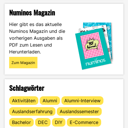
zum
Semesterticket
Numinos Magazin
an
der
Hier gibt es das aktuelle
HS
Numinos Magazin und die
Offenburg:
vorherigen Ausgaben als
JugendTicketBW
und
PDF zum Lesen und
Deutschland-
Herunterladen.
Ticket
im
Zum Magazin
Vergleich"
Schlagwörter
Aktivitäten
Alumni
Alumni-Interview
Auslandserfahrung
Auslandssemester
Bachelor
DEC
DIY
E-Commerce