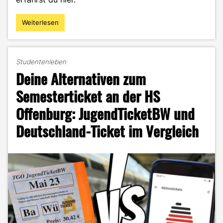
Weiterlesen
"Zwischen
Pforzheim,
Bali
und
Studentenleben
dem,
Deine Alternativen zum
was
noch
Semesterticket an der HS
kommt:
Offenburg: JugendTicketBW und
Jenny
im
Deutschland-Ticket im Vergleich
Porträt"