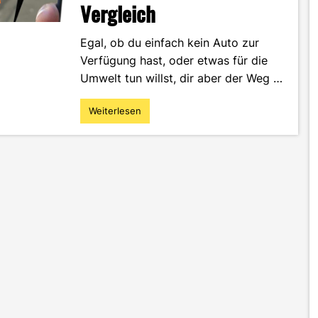
Vergleich
Egal, ob du einfach kein Auto zur
Verfügung hast, oder etwas für die
Umwelt tun willst, dir aber der Weg …
Weiterlesen
"Deine
Alternativen
zum
Semesterticket
an
der
HS
Offenburg:
JugendTicketBW
und
Deutschland-
Ticket
im
Vergleich"