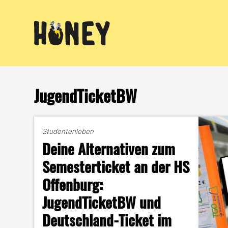
Zum
Inhalt
springen
JugendTicketBW
Studentenleben
Deine Alternativen zum
Semesterticket an der HS
Offenburg:
JugendTicketBW und
Deutschland-Ticket im