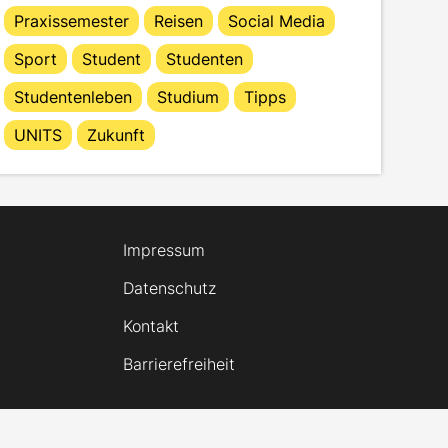
Praxissemester
Reisen
Social Media
Sport
Student
Studenten
Studentenleben
Studium
Tipps
UNITS
Zukunft
Impressum
Datenschutz
Kontakt
Barrierefreiheit