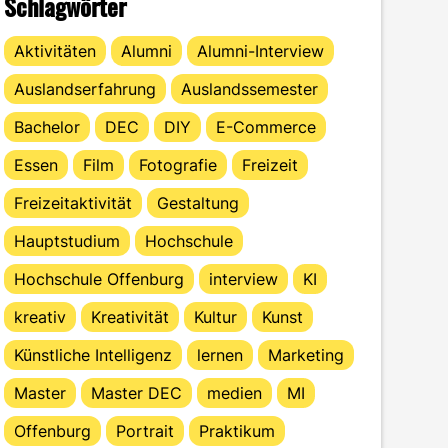
Schlagwörter
Aktivitäten
Alumni
Alumni-Interview
Auslandserfahrung
Auslandssemester
Bachelor
DEC
DIY
E-Commerce
Essen
Film
Fotografie
Freizeit
Freizeitaktivität
Gestaltung
Hauptstudium
Hochschule
Hochschule Offenburg
interview
KI
kreativ
Kreativität
Kultur
Kunst
Künstliche Intelligenz
lernen
Marketing
Master
Master DEC
medien
MI
Offenburg
Portrait
Praktikum