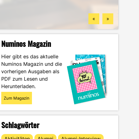
Standorten
finden könntest
Wintersemester
Portrait
«
»
Numinos Magazin
Hier gibt es das aktuelle
Numinos Magazin und die
vorherigen Ausgaben als
PDF zum Lesen und
Herunterladen.
Zum Magazin
Schlagwörter
Aktivitäten
Alumni
Alumni-Interview