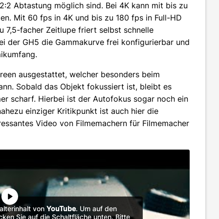
2:2 Abtastung möglich sind. Bei 4K kann mit bis zu
. Mit 60 fps in 4K und bis zu 180 fps in Full-HD
zu 7,5-facher Zeitlupe friert selbst schnelle
ei der GH5 die Gammakurve frei konfigurierbar und
mikumfang.
creen ausgestattet, welcher besonders beim
ann. Sobald das Objekt fokussiert ist, bleibt es
 scharf. Hierbei ist der Autofokus sogar noch ein
nahezu einziger Kritikpunkt ist auch hier die
eressantes Video von Filmemachern für Filmemacher
alterinhalt von
YouTube
. Um auf den
icken Sie auf die Schaltfläche unten. Bitte