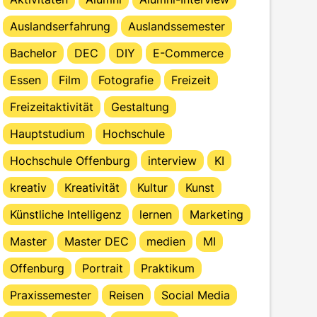
Auslandserfahrung
Auslandssemester
Bachelor
DEC
DIY
E-Commerce
Essen
Film
Fotografie
Freizeit
Freizeitaktivität
Gestaltung
Hauptstudium
Hochschule
Hochschule Offenburg
interview
KI
kreativ
Kreativität
Kultur
Kunst
Künstliche Intelligenz
lernen
Marketing
Master
Master DEC
medien
MI
Offenburg
Portrait
Praktikum
Praxissemester
Reisen
Social Media