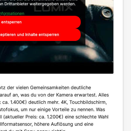
an Drittanbieter weitergegeben werden.
nformationen
t entsperren
zeptieren und Inhalte entsperren
trotz der vielen Gemeinsamkeiten deutliche
arauf an, was du von der Kamera erwartest. Alles
s: ca. 1.400€) deutlich mehr. 4K, Touchbildschirm,
tofokus, um nur einige Vorteile zu nennen. Was
I (aktueller Preis: ca. 1.200€) eine schlechte Wahl
llformatsensor, höhere Auflösung und eine