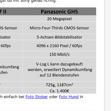
egst du mit Sony genau richtig.
ch einfach bei
Foto Stober
oder
Foto Hund
in