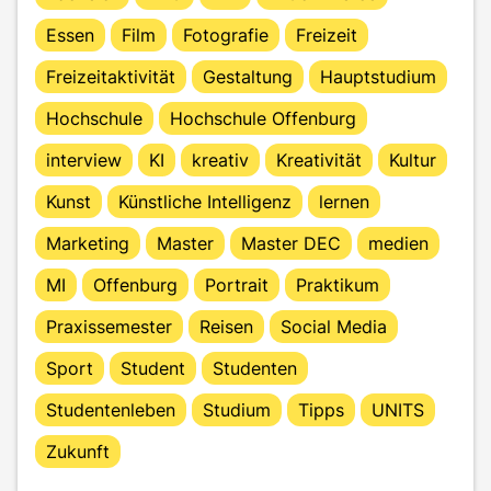
Essen
Film
Fotografie
Freizeit
Freizeitaktivität
Gestaltung
Hauptstudium
Hochschule
Hochschule Offenburg
interview
KI
kreativ
Kreativität
Kultur
Kunst
Künstliche Intelligenz
lernen
Marketing
Master
Master DEC
medien
MI
Offenburg
Portrait
Praktikum
Praxissemester
Reisen
Social Media
Sport
Student
Studenten
Studentenleben
Studium
Tipps
UNITS
Zukunft