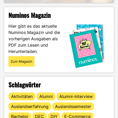
Numinos Magazin
Hier gibt es das aktuelle
Numinos Magazin und die
vorherigen Ausgaben als
PDF zum Lesen und
Herunterladen.
Zum Magazin
Schlagwörter
Aktivitäten
Alumni
Alumni-Interview
Auslandserfahrung
Auslandssemester
Bachelor
DEC
DIY
E-Commerce