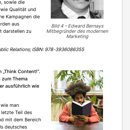
, sowie die
 wie Qualität und
ine Kampagnen die
urden aus
Bild 4 – Edward Bernays
t darstellen zu
Mitbegründer des modernen
Marketing
ublic Relations; ISBN: 978-3936086355
 „Think Content!“.
en zum Thema
er ausführlich wie
t wie man
letzte Teil des
nd mit dem Bereich
ls deutsches