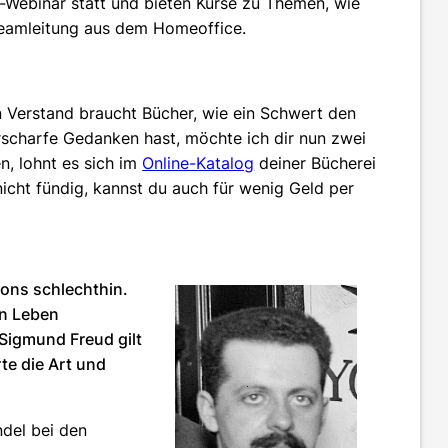
ve-Webinar statt und bieten Kurse zu Themen, wie
Teamleitung aus dem Homeoffice.
n Verstand braucht Bücher, wie ein Schwert den
erscharfe Gedanken hast, möchte ich dir nun zwei
n, lohnt es sich im
Online-Katalog
deiner Bücherei
icht fündig, kannst du auch für wenig Geld per
tions schlechthin.
in Leben
 Sigmund Freud gilt
te die Art und
ndel bei den