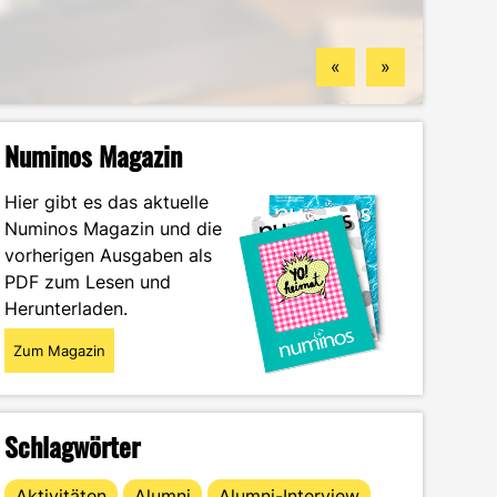
Standorten
finden könntest
Wintersemester
Portrait
«
»
Numinos Magazin
Hier gibt es das aktuelle
Numinos Magazin und die
vorherigen Ausgaben als
PDF zum Lesen und
Herunterladen.
Zum Magazin
Schlagwörter
Aktivitäten
Alumni
Alumni-Interview