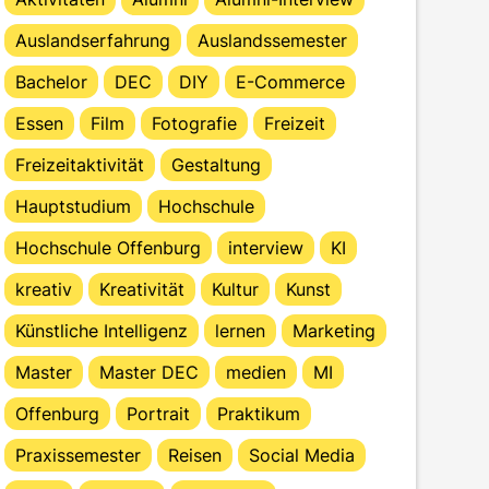
Auslandserfahrung
Auslandssemester
Bachelor
DEC
DIY
E-Commerce
Essen
Film
Fotografie
Freizeit
Freizeitaktivität
Gestaltung
Hauptstudium
Hochschule
Hochschule Offenburg
interview
KI
kreativ
Kreativität
Kultur
Kunst
Künstliche Intelligenz
lernen
Marketing
Master
Master DEC
medien
MI
Offenburg
Portrait
Praktikum
Praxissemester
Reisen
Social Media