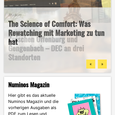
Studium
The Science of Comfort: Was
Studium
B2B-Marketing für das Handwerk
Rewatching mit Marketing zu tun
Studium
Zwischen Offenburg und
– und warum du hier deine
hat
Studium
Studentenleben
Gengenbach – DEC an drei
berufliche Zukunft finden
Mein ehrlicher DEC-Survival-
Ästhetik, Sport und
Standorten
könntest
Guide durch das Wintersemester
Zukunftspläne: Aylin im Portrait
«
»
Numinos Magazin
Hier gibt es das aktuelle
Numinos Magazin und die
vorherigen Ausgaben als
PDF zum Lesen und