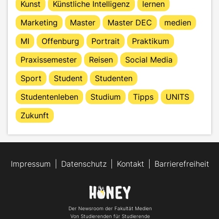
Kunst
Künstliche Intelligenz
lernen
Marketing
Master
Master DEC
medien
MI
Offenburg
Portrait
Praktikum
Praxissemester
Reisen
Social Media
Sport
Student
Studenten
Studentenleben
Studium
Tipps
UNITS
Zukunft
Impressum
Datenschutz
Kontakt
Barrierefreiheit
Der Newsroom der Fakultät Medien
Von Studierenden für Studierende