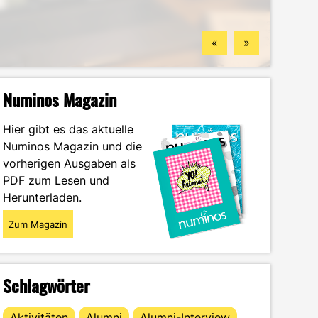
Standorten
finden könntest
Wintersemester
Portrait
«
»
Numinos Magazin
Hier gibt es das aktuelle
Numinos Magazin und die
vorherigen Ausgaben als
PDF zum Lesen und
Herunterladen.
Zum Magazin
Schlagwörter
Aktivitäten
Alumni
Alumni-Interview