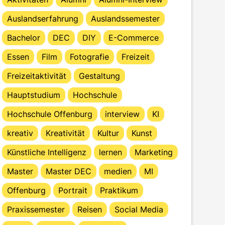
Auslandserfahrung
Auslandssemester
Bachelor
DEC
DIY
E-Commerce
Essen
Film
Fotografie
Freizeit
Freizeitaktivität
Gestaltung
Hauptstudium
Hochschule
Hochschule Offenburg
interview
KI
kreativ
Kreativität
Kultur
Kunst
Künstliche Intelligenz
lernen
Marketing
Master
Master DEC
medien
MI
Offenburg
Portrait
Praktikum
Praxissemester
Reisen
Social Media