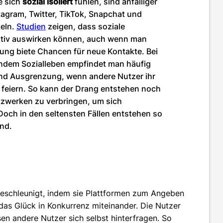
e sich
sozial isoliert
fühlen, sind anfälliger
tagram, Twitter, TikTok, Snapchat und
eln.
Studien
zeigen, dass soziale
uktiv auswirken können, auch wenn man
ung biete Chancen für neue Kontakte. Bei
endem Sozialleben empfindet man häufig
nd Ausgrenzung, wenn andere Nutzer ihr
feiern. So kann der Drang entstehen noch
tzwerken zu verbringen, um sich
Doch in den seltensten Fällen entstehen so
ind.
schleunigt, indem sie Plattformen zum Angeben
das Glück in Konkurrenz miteinander. Die Nutzer
sen andere Nutzer sich selbst hinterfragen. So