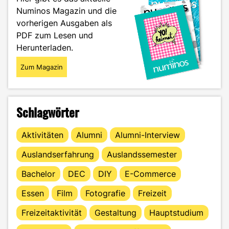
zum
Numinos Magazin und die
Ziel"
vorherigen Ausgaben als
PDF zum Lesen und
Herunterladen.
Zum Magazin
Schlagwörter
Aktivitäten
Alumni
Alumni-Interview
Auslandserfahrung
Auslandssemester
Bachelor
DEC
DIY
E-Commerce
Essen
Film
Fotografie
Freizeit
Freizeitaktivität
Gestaltung
Hauptstudium