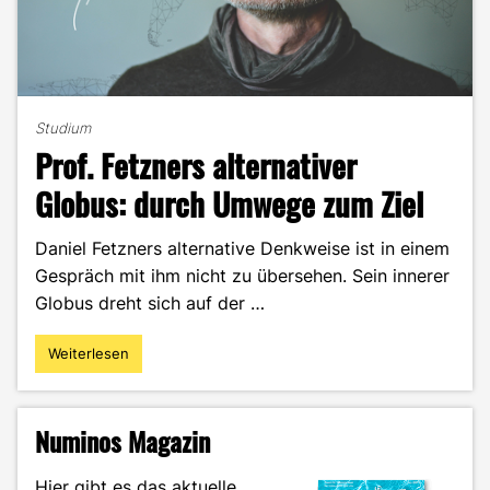
Studium
Prof. Fetzners alternativer
Globus: durch Umwege zum Ziel
Daniel Fetzners alternative Denkweise ist in einem
Gespräch mit ihm nicht zu übersehen. Sein innerer
Globus dreht sich auf der …
Weiterlesen
"Prof.
Fetzners
alternativer
Globus:
Numinos Magazin
durch
Umwege
Hier gibt es das aktuelle