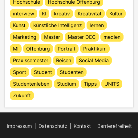
Hochschule
Hochschule Offenburg
interview
KI
kreativ
Kreativität
Kultur
Kunst
Künstliche Intelligenz
lernen
Marketing
Master
Master DEC
medien
MI
Offenburg
Portrait
Praktikum
Praxissemester
Reisen
Social Media
Sport
Student
Studenten
Studentenleben
Studium
Tipps
UNITS
Zukunft
Impressum
Datenschutz
Kontakt
Barrierefreiheit