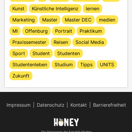
Kunst
Künstliche Intelligenz
lernen
Marketing
Master
Master DEC
medien
MI
Offenburg
Portrait
Praktikum
Praxissemester
Reisen
Social Media
Sport
Student
Studenten
Studentenleben
Studium
Tipps
UNITS
Zukunft
Impressum
Datenschutz
Kontakt
Barrierefreiheit
Der Newsroom der Fakultät Medien