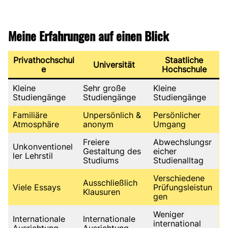
Meine Erfahrungen auf einen Blick
Privathochschul
Staatliche
Universität
e
Hochschule
Kleine
Sehr große
Kleine
Studiengänge
Studiengänge
Studiengänge
Familiäre
Unpersönlich &
Persönlicher
Atmosphäre
anonym
Umgang
Freiere
Abwechslungsr
Unkonventionel
Gestaltung des
eicher
ler Lehrstil
Studiums
Studienalltag
Verschiedene
Ausschließlich
Viele Essays
Prüfungsleistun
Klausuren
gen
Weniger
Internationale
Internationale
international
Ausrichtung
Ausrichtung