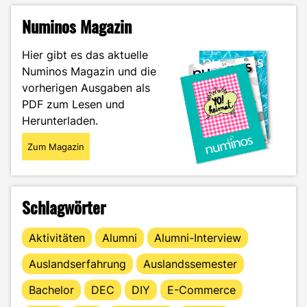
unterschätzt?
Mein
Numinos Magazin
ehrlicher
Blick
Hier gibt es das aktuelle
auf
Numinos Magazin und die
drei
vorherigen Ausgaben als
Hochschultypen"
PDF zum Lesen und
Herunterladen.
Zum Magazin
Schlagwörter
Aktivitäten
Alumni
Alumni-Interview
Auslandserfahrung
Auslandssemester
Bachelor
DEC
DIY
E-Commerce