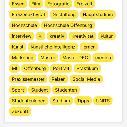
Essen
Film
Fotografie
Freizeit
Freizeitaktivität
Gestaltung
Hauptstudium
Hochschule
Hochschule Offenburg
interview
KI
kreativ
Kreativität
Kultur
Kunst
Künstliche Intelligenz
lernen
Marketing
Master
Master DEC
medien
MI
Offenburg
Portrait
Praktikum
Praxissemester
Reisen
Social Media
Sport
Student
Studenten
Studentenleben
Studium
Tipps
UNITS
Zukunft