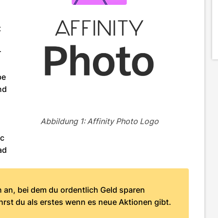
t
r
be
nd
Abbildung 1: Affinity Photo Logo
ac
ad
en an, bei dem du ordentlich Geld sparen
hrst du als erstes wenn es neue Aktionen gibt.