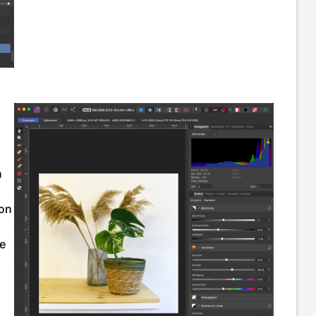
n
von
he