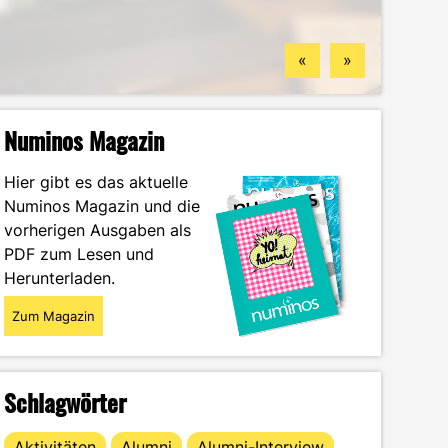
Standorten
finden könntest
Wintersemester
Portrait
«
»
Numinos Magazin
Hier gibt es das aktuelle
Numinos Magazin und die
vorherigen Ausgaben als
PDF zum Lesen und
Herunterladen.
Zum Magazin
Schlagwörter
Aktivitäten
Alumni
Alumni-Interview