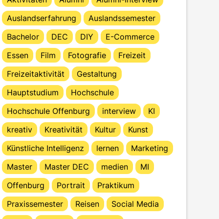
Auslandserfahrung
Auslandssemester
Bachelor
DEC
DIY
E-Commerce
Essen
Film
Fotografie
Freizeit
Freizeitaktivität
Gestaltung
Hauptstudium
Hochschule
Hochschule Offenburg
interview
KI
kreativ
Kreativität
Kultur
Kunst
Künstliche Intelligenz
lernen
Marketing
Master
Master DEC
medien
MI
Offenburg
Portrait
Praktikum
Praxissemester
Reisen
Social Media