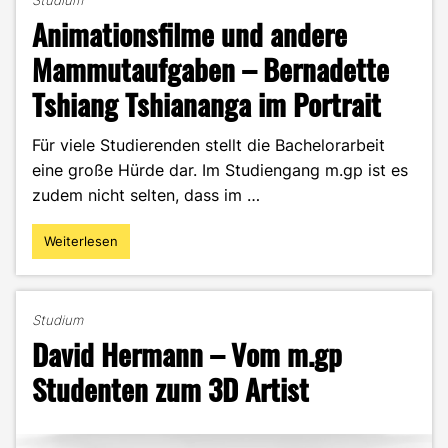
Studium
Animationsfilme und andere
Mammutaufgaben – Bernadette
Tshiang Tshiananga im Portrait
Für viele Studierenden stellt die Bachelorarbeit
eine große Hürde dar. Im Studiengang m.gp ist es
zudem nicht selten, dass im …
Weiterlesen
"Animationsfilme
und
andere
Mammutaufgaben
Studium
–
David Hermann – Vom m.gp
Bernadette
Tshiang
Studenten zum 3D Artist
Tshiananga
im
Portrait"