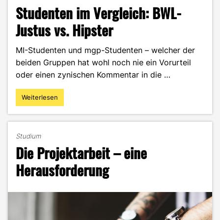
Studenten im Vergleich: BWL-
Justus vs. Hipster
MI-Studenten und mgp-Studenten – welcher der
beiden Gruppen hat wohl noch nie ein Vorurteil
oder einen zynischen Kommentar in die …
Weiterlesen
"Studenten
im
Vergleich:
BWL-
Studium
Justus
Die Projektarbeit – eine
vs.
Hipster"
Herausforderung