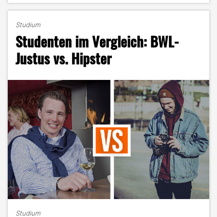
–
Medienschaffender
Studium
mit
Studenten im Vergleich: BWL-
Herzblut"
Justus vs. Hipster
Studium