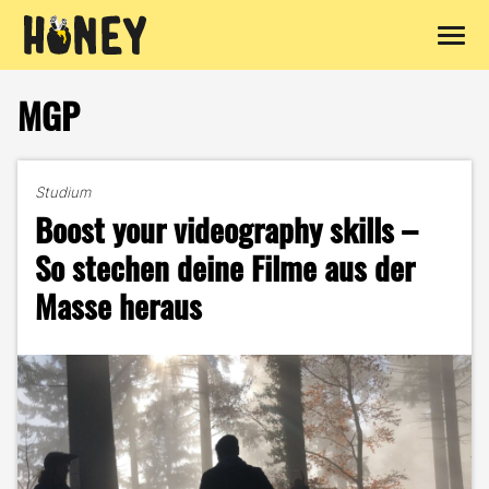
Zum
Inhalt
MGP
springen
Studium
Boost your videography skills –
So stechen deine Filme aus der
Masse heraus