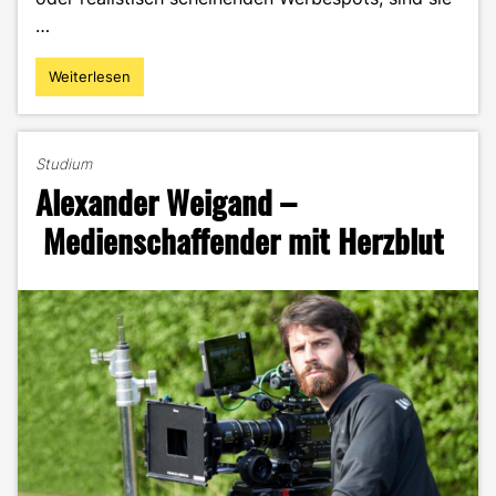
…
Weiterlesen
"David
Hermann
–
Vom
Studium
m.gp
Alexander Weigand –
Studenten
zum
Medienschaffender mit Herzblut
3D
Artist"