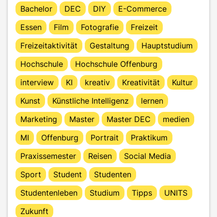
Bachelor
DEC
DIY
E-Commerce
Essen
Film
Fotografie
Freizeit
Freizeitaktivität
Gestaltung
Hauptstudium
Hochschule
Hochschule Offenburg
interview
KI
kreativ
Kreativität
Kultur
Kunst
Künstliche Intelligenz
lernen
Marketing
Master
Master DEC
medien
MI
Offenburg
Portrait
Praktikum
Praxissemester
Reisen
Social Media
Sport
Student
Studenten
Studentenleben
Studium
Tipps
UNITS
Zukunft