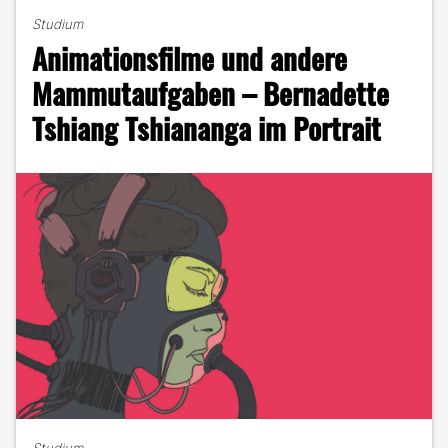
skills
Studium
–
Animationsfilme und andere
So
stechen
Mammutaufgaben – Bernadette
deine
Tshiang Tshiananga im Portrait
Filme
aus
der
Masse
heraus"