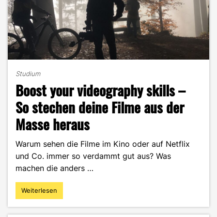
Studium
Boost your videography skills –
So stechen deine Filme aus der
Masse heraus
Warum sehen die Filme im Kino oder auf Netflix
und Co. immer so verdammt gut aus? Was
machen die anders …
Weiterlesen
"Boost
your
videography