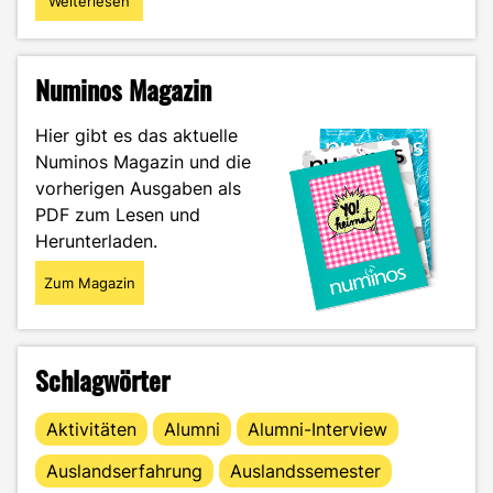
Weiterlesen
"Die
Projektarbeit
–
eine
Numinos Magazin
Herausforderung"
Hier gibt es das aktuelle
Numinos Magazin und die
vorherigen Ausgaben als
PDF zum Lesen und
Herunterladen.
Zum Magazin
Schlagwörter
Aktivitäten
Alumni
Alumni-Interview
Auslandserfahrung
Auslandssemester